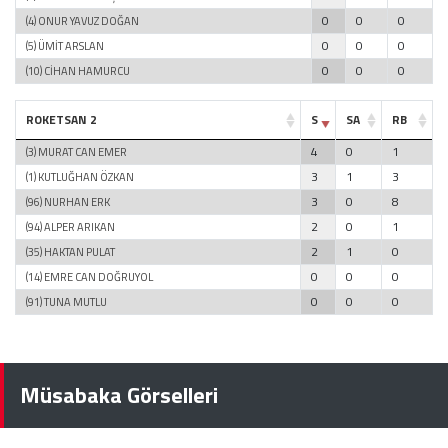
0
0
0
(4) ONUR YAVUZ DOĞAN
0
0
0
(5) ÜMİT ARSLAN
0
0
0
(10) CİHAN HAMURCU
ROKETSAN 2
S
SA
RB
4
0
1
(3) MURAT CAN EMER
3
1
3
(1) KUTLUĞHAN ÖZKAN
3
0
8
(96) NURHAN ERK
2
0
1
(94) ALPER ARIKAN
2
1
0
(35) HAKTAN PULAT
0
0
0
(14) EMRE CAN DOĞRUYOL
0
0
0
(91) TUNA MUTLU
Müsabaka Görselleri