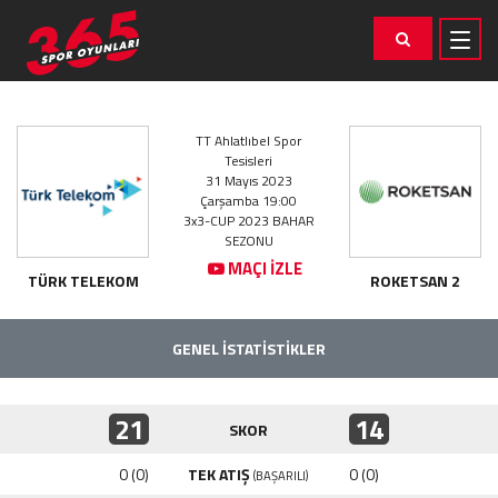
TT Ahlatlıbel Spor
Tesisleri
31 Mayıs 2023
Çarşamba 19:00
3x3-CUP 2023 BAHAR
SEZONU
MAÇI İZLE
TÜRK TELEKOM
ROKETSAN 2
GENEL İSTATİSTİKLER
21
14
SKOR
0 (0)
TEK ATIŞ
0 (0)
(BAŞARILI)