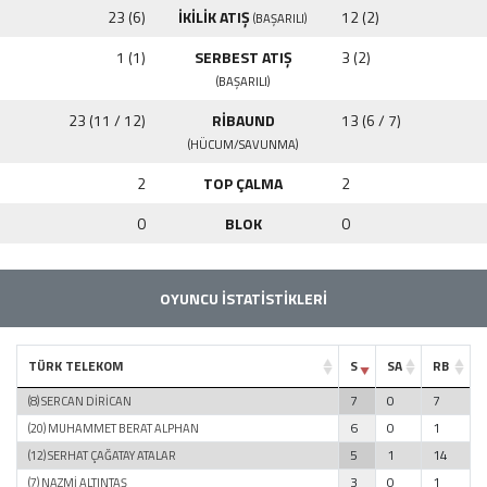
23 (6)
İKİLİK ATIŞ
12 (2)
(BAŞARILI)
1 (1)
SERBEST ATIŞ
3 (2)
(BAŞARILI)
23 (11 / 12)
RİBAUND
13 (6 / 7)
(HÜCUM/SAVUNMA)
2
TOP ÇALMA
2
0
BLOK
0
OYUNCU İSTATİSTİKLERİ
TÜRK TELEKOM
S
SA
RB
7
0
7
(8) SERCAN DİRİCAN
6
0
1
(20) MUHAMMET BERAT ALPHAN
5
1
14
(12) SERHAT ÇAĞATAY ATALAR
3
0
1
(7) NAZMİ ALTINTAŞ