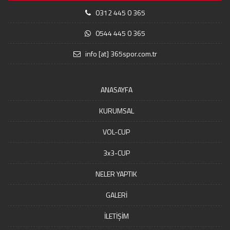
0312 445 0 365
0544 445 0 365
info [at] 365spor.com.tr
ANASAYFA
KURUMSAL
VOL-CUP
3x3-CUP
NELER YAPTIK
GALERİ
İLETİŞİM