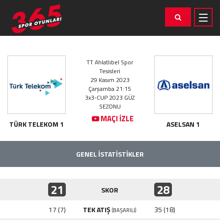
TT Ahlatlıbel Spor
Tesisleri
29 Kasım 2023
Çarşamba 21:15
3x3-CUP 2023 GÜZ
SEZONU
MAÇI İZLE
TÜRK TELEKOM 1
ASELSAN 1
GENEL İSTATİSTİKLER
21
28
SKOR
17 (7)
TEK ATIŞ
35 (18)
(BAŞARILI)