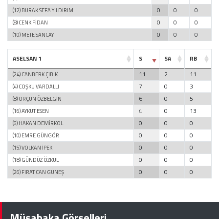
0
0
0
(12) BURAK SEFA YILDIRIM
0
0
0
(8) CENK FİDAN
0
0
0
(10) METE SANCAY
ASELSAN 1
S
SA
RB
11
2
11
(24) CANBERK ÇIBIK
7
0
3
(4) COŞKU VARDALLI
6
0
5
(8) ORÇUN ÖZBELGİN
4
0
13
(16) AYKUT ESEN
0
0
0
(6) HAKAN DEMİRKOL
0
0
0
(10) EMRE GÜNGÖR
0
0
0
(15) VOLKAN İPEK
0
0
0
(18) GÜNDÜZ ÖZKUL
0
0
0
(26) FIRAT CAN GÜNEŞ
Müsabaka Görselleri