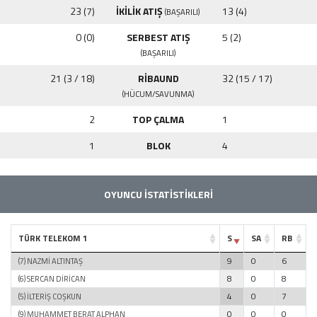
23 (7)
İKİLİK ATIŞ
13 (4)
(BAŞARILI)
0 (0)
SERBEST ATIŞ
5 (2)
(BAŞARILI)
21 (3 / 18)
RİBAUND
32 (15 / 17)
(HÜCUM/SAVUNMA)
2
TOP ÇALMA
1
1
BLOK
4
OYUNCU İSTATİSTİKLERİ
TÜRK TELEKOM 1
S
SA
RB
9
0
6
(7) NAZMİ ALTINTAŞ
8
0
8
(6) SERCAN DİRİCAN
4
0
7
(5) İLTERİŞ COŞKUN
0
0
0
(9) MUHAMMET BERAT ALPHAN