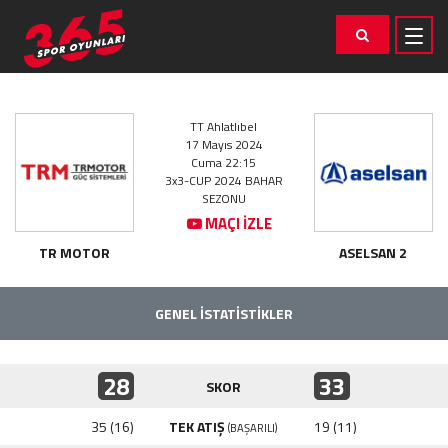
TT Ahlatlıbel
17 Mayıs 2024
Cuma 22:15
3x3-CUP 2024 BAHAR
SEZONU
MAÇI İZLE
TR MOTOR
ASELSAN 2
GENEL İSTATİSTİKLER
28
33
SKOR
35 (16)
TEK ATIŞ
19 (11)
(BAŞARILI)