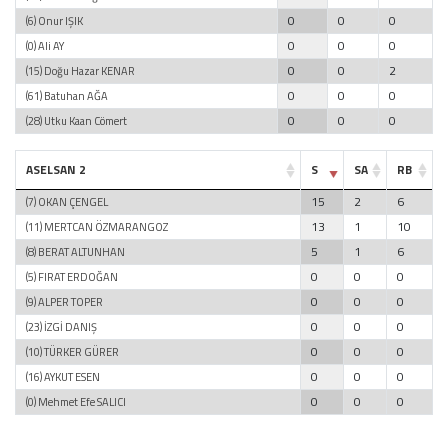
0
0
0
(6) Onur IŞIK
0
0
0
(0) Ali AY
0
0
2
(15) Doğu Hazar KENAR
0
0
0
(61) Batuhan AĞA
0
0
0
(28) Utku Kaan Cömert
ASELSAN 2
S
SA
RB
15
2
6
(7) OKAN ÇENGEL
13
1
10
(11) MERTCAN ÖZMARANGOZ
5
1
6
(8) BERAT ALTUNHAN
0
0
0
(5) FIRAT ERDOĞAN
0
0
0
(9) ALPER TOPER
0
0
0
(23) İZGİ DANIŞ
0
0
0
(10) TÜRKER GÜRER
0
0
0
(16) AYKUT ESEN
0
0
0
(0) Mehmet Efe SALICI