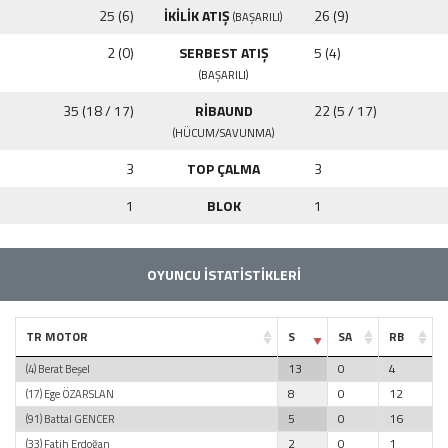
25 (6)
İKİLİK ATIŞ
26 (9)
(BAŞARILI)
2 (0)
SERBEST ATIŞ
5 (4)
(BAŞARILI)
35 (18 / 17)
RİBAUND
22 (5 / 17)
(HÜCUM/SAVUNMA)
3
TOP ÇALMA
3
1
BLOK
1
OYUNCU İSTATİSTİKLERİ
TR MOTOR
S
SA
RB
13
0
4
(4) Berat Beşel
8
0
12
(17) Ege ÖZARSLAN
5
0
16
(91) Battal GENCER
2
0
1
(33) Fatih Erdoğan