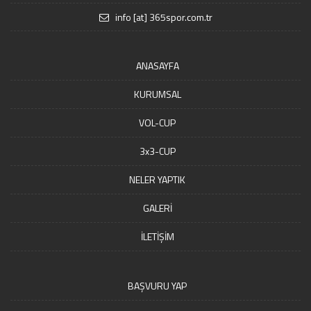
info [at] 365spor.com.tr
ANASAYFA
KURUMSAL
VOL-CUP
3x3-CUP
NELER YAPTIK
GALERİ
İLETİŞİM
BAŞVURU YAP