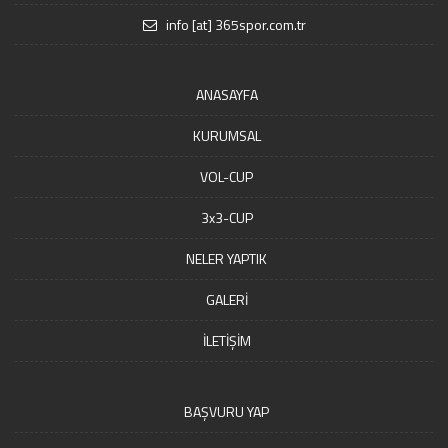
info [at] 365spor.com.tr
ANASAYFA
KURUMSAL
VOL-CUP
3x3-CUP
NELER YAPTIK
GALERİ
İLETİŞİM
BAŞVURU YAP