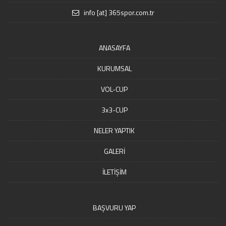
info [at] 365spor.com.tr
ANASAYFA
KURUMSAL
VOL-CUP
3x3-CUP
NELER YAPTIK
GALERİ
İLETİŞİM
BAŞVURU YAP