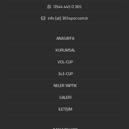
0544 445 0 365
info [at] 365spor.com.tr
ANASAYFA
KURUMSAL
VOL-CUP
3x3-CUP
NELER YAPTIK
GALERİ
İLETİŞİM