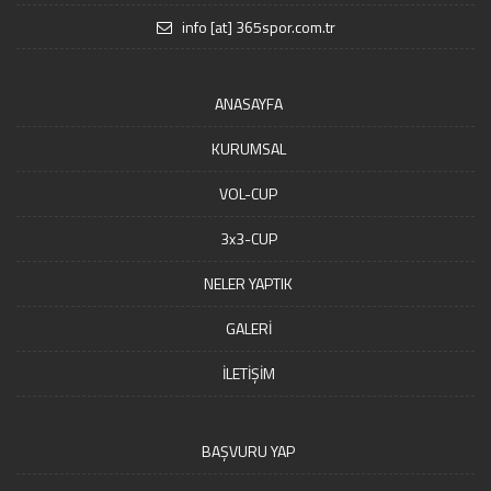
info [at] 365spor.com.tr
ANASAYFA
KURUMSAL
VOL-CUP
3x3-CUP
NELER YAPTIK
GALERİ
İLETİŞİM
BAŞVURU YAP