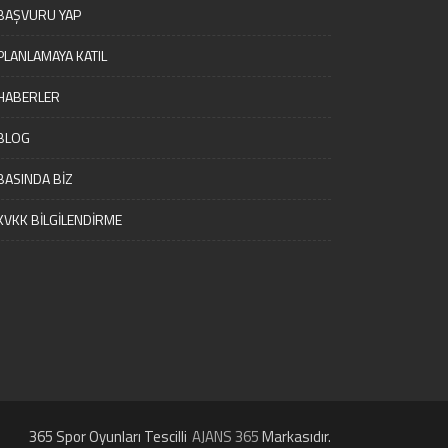
BAŞVURU YAP
PLANLAMAYA KATIL
HABERLER
BLOG
BASINDA BİZ
KVKK BİLGİLENDİRME
365 Spor Oyunları Tescilli
AJANS 365
Markasıdır.