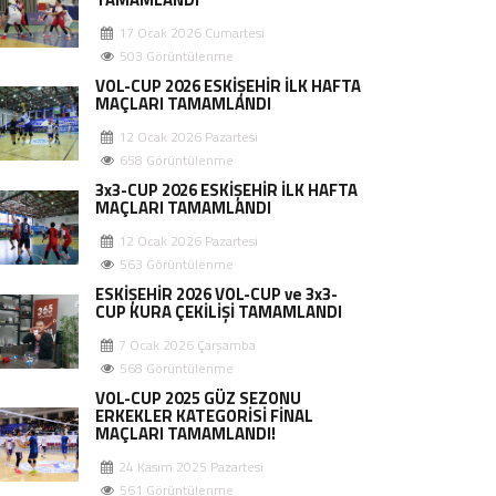
17 Ocak 2026 Cumartesi
503 Görüntülenme
VOL-CUP 2026 ESKİŞEHİR İLK HAFTA
MAÇLARI TAMAMLANDI
12 Ocak 2026 Pazartesi
658 Görüntülenme
3x3-CUP 2026 ESKİŞEHİR İLK HAFTA
MAÇLARI TAMAMLANDI
12 Ocak 2026 Pazartesi
563 Görüntülenme
ESKİŞEHİR 2026 VOL-CUP ve 3x3-
CUP KURA ÇEKİLİŞİ TAMAMLANDI
7 Ocak 2026 Çarşamba
568 Görüntülenme
VOL-CUP 2025 GÜZ SEZONU
ERKEKLER KATEGORİSİ FİNAL
MAÇLARI TAMAMLANDI!
24 Kasım 2025 Pazartesi
561 Görüntülenme