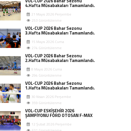
VOL-CUP 2026 Bahar Sezonu
4.Hafta Müsabakaları Tamamlandı.
21 Mayıs 2026 Perşembe
253 Görüntülenme
VOL-CUP 2026 Bahar Sezonu
3.Hafta Müsabakaları Tamamlandı.
15 Mayıs 2026 Cuma
274 Görüntülenme
VOL-CUP 2026 Bahar Sezonu
2.Hafta Müsabakaları Tamamlandı.
8 Mayıs 2026 Cuma
294 Görüntülenme
VOL-CUP 2026 Bahar Sezonu
1.Hafta Müsabakaları Tamamlandı.
30 Nisan 2026 Perşembe
359 Görüntülenme
VOL-CUP ESKİŞEHİR 2026
ŞAMPİYONU FORD OTOSAN F-MAX
12 Şubat 2026 Perşembe
631 Görüntülenme