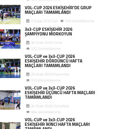
VOL-CUP 2026 ESKİŞEHİR'DE GRUP
MAÇLARI TAMAMLANDI
3 Şubat 2026 Salı
596 Görüntülenme
3x3-CUP ESKİŞEHİR 2026
ŞAMPİYONU MORKOYUN
30 Ocak 2026 Cuma
532 Görüntülenme
VOL-CUP ve 3x3-CUP 2026
ESKİŞEHİR DÖRDÜNCÜ HAFTA
MAÇLARI TAMAMLANDI
29 Ocak 2026 Perşembe
513 Görüntülenme
VOL-CUP ve 3x3-CUP 2026
ESKİŞEHİR ÜÇÜNCÜ HAFTA MAÇLARI
TAMAMLANDI
24 Ocak 2026 Cumartesi
604 Görüntülenme
VOL-CUP ve 3x3-CUP 2026
ESKİŞEHİR İKİNCİ HAFTA MAÇLARI
TAMAMLANDI