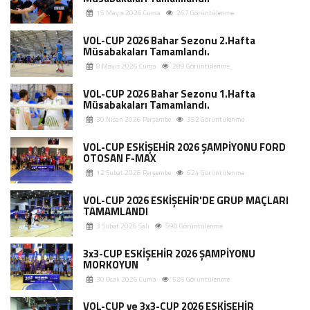
15 Mayıs 2026 Cuma
267 Görüntülenme
VOL-CUP 2026 Bahar Sezonu 2.Hafta
Müsabakaları Tamamlandı.
8 Mayıs 2026 Cuma
289 Görüntülenme
VOL-CUP 2026 Bahar Sezonu 1.Hafta
Müsabakaları Tamamlandı.
30 Nisan 2026 Perşembe
352 Görüntülenme
VOL-CUP ESKİŞEHİR 2026 ŞAMPİYONU FORD
OTOSAN F-MAX
12 Şubat 2026 Perşembe
624 Görüntülenme
VOL-CUP 2026 ESKİŞEHİR'DE GRUP MAÇLARI
TAMAMLANDI
3 Şubat 2026 Salı
590 Görüntülenme
3x3-CUP ESKİŞEHİR 2026 ŞAMPİYONU
MORKOYUN
30 Ocak 2026 Cuma
526 Görüntülenme
VOL-CUP ve 3x3-CUP 2026 ESKİŞEHİR