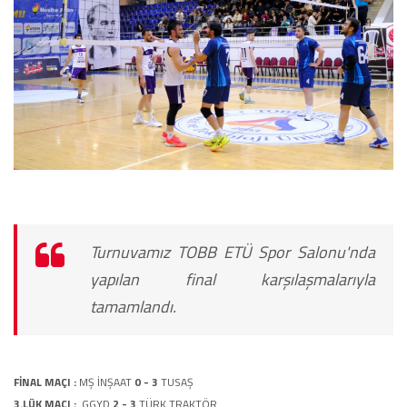
Turnuvamız TOBB ETÜ Spor Salonu'nda
yapılan final karşılaşmalarıyla
tamamlandı.
FİNAL MAÇI :
MŞ İNŞAAT
0 - 3
TUSAŞ
3.LÜK MAÇI :
GGYD
2 - 3
TÜRK TRAKTÖR