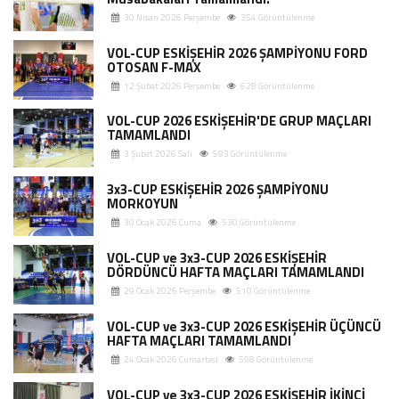
30 Nisan 2026 Perşembe
354 Görüntülenme
VOL-CUP ESKİŞEHİR 2026 ŞAMPİYONU FORD
OTOSAN F-MAX
12 Şubat 2026 Perşembe
628 Görüntülenme
VOL-CUP 2026 ESKİŞEHİR'DE GRUP MAÇLARI
TAMAMLANDI
3 Şubat 2026 Salı
593 Görüntülenme
3x3-CUP ESKİŞEHİR 2026 ŞAMPİYONU
MORKOYUN
30 Ocak 2026 Cuma
530 Görüntülenme
VOL-CUP ve 3x3-CUP 2026 ESKİŞEHİR
DÖRDÜNCÜ HAFTA MAÇLARI TAMAMLANDI
29 Ocak 2026 Perşembe
510 Görüntülenme
VOL-CUP ve 3x3-CUP 2026 ESKİŞEHİR ÜÇÜNCÜ
HAFTA MAÇLARI TAMAMLANDI
24 Ocak 2026 Cumartesi
598 Görüntülenme
VOL-CUP ve 3x3-CUP 2026 ESKİŞEHİR İKİNCİ