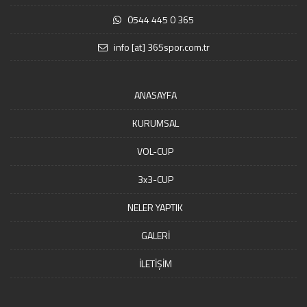
0544 445 0 365
info [at] 365spor.com.tr
ANASAYFA
KURUMSAL
VOL-CUP
3x3-CUP
NELER YAPTIK
GALERİ
İLETİŞİM