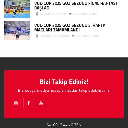
VOL-CUP 2025 GÜZ SEZONU FİNAL HAFTASI
BAŞLADI
14 Kasım 2025 Cuma
554 Görüntülenme
VOL-CUP 2025 GÜZ SEZONU 5. HAFTA
MAÇLARI TAMAMLANDI
6 Kasım 2025 Perşembe
515 Görüntülenme
Bizi Takip Ediniz!
Bizi sosyal medya hesaplarımızdan takip edebilirsiniz.
0312 445 0 365