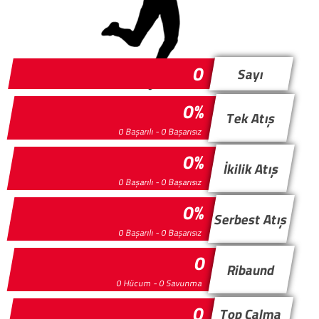
0
Sayı
0%
Tek Atış
0 Başarılı - 0 Başarısız
0%
İkilik Atış
0 Başarılı - 0 Başarısız
0%
Serbest Atış
0 Başarılı - 0 Başarısız
0
Ribaund
0 Hücum - 0 Savunma
0
Top Çalma