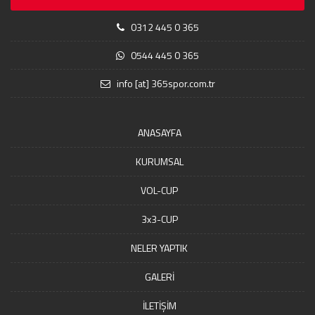
0312 445 0 365
0544 445 0 365
info [at] 365spor.com.tr
ANASAYFA
KURUMSAL
VOL-CUP
3x3-CUP
NELER YAPTIK
GALERİ
İLETİŞİM