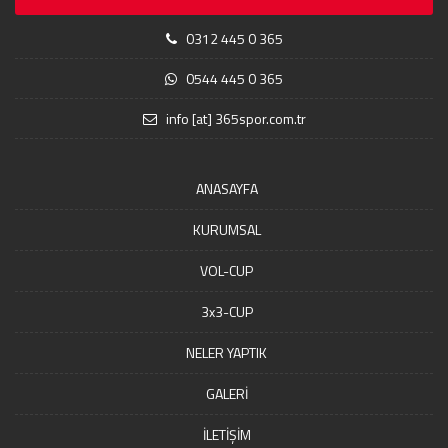
0312 445 0 365
0544 445 0 365
info [at] 365spor.com.tr
ANASAYFA
KURUMSAL
VOL-CUP
3x3-CUP
NELER YAPTIK
GALERİ
İLETİŞİM