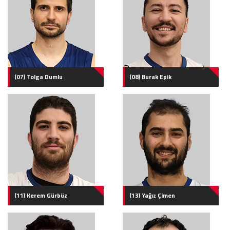
(07) Tolga Dumlu
(08) Burak Epik
(11) Kerem Gürbüz
(13) Yağız Çimen