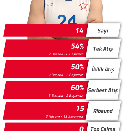
14
Sayı
54%
Tek Atış
7 Başarılı - 6 Başarısız
50%
İkilik Atış
2 Başarılı - 2 Başarısız
60%
Serbest Atış
3 Başarılı - 2 Başarısız
15
Ribaund
3 Hücum - 12 Savunma
0
Top Çalma