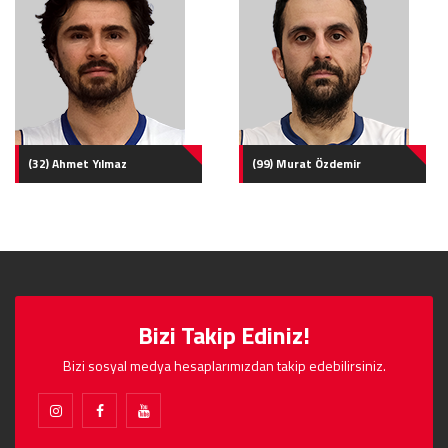
(32) Ahmet Yılmaz
(99) Murat Özdemir
Bizi Takip Ediniz!
Bizi sosyal medya hesaplarımızdan takip edebilirsiniz.