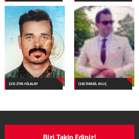
(23) ZİYA HİLALAY
(26) İSMAİL KILIÇ
Bizi Takip Ediniz!