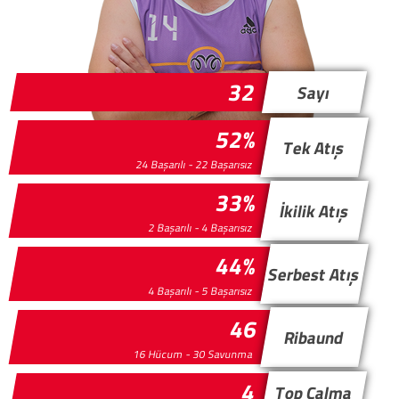
32
Sayı
52%
Tek Atış
24 Başarılı - 22 Başarısız
33%
İkilik Atış
2 Başarılı - 4 Başarısız
44%
Serbest Atış
4 Başarılı - 5 Başarısız
46
Ribaund
16 Hücum - 30 Savunma
4
Top Çalma