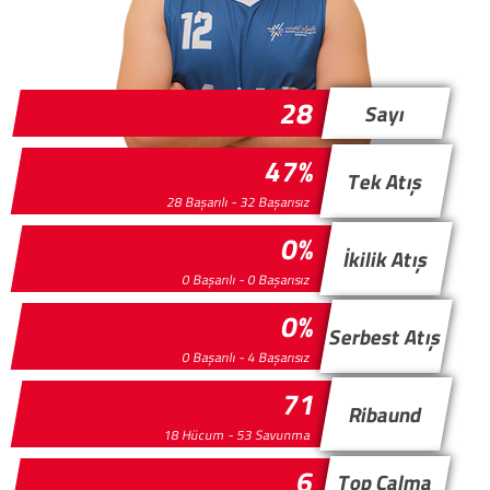
28
Sayı
47%
Tek Atış
28 Başarılı - 32 Başarısız
0%
İkilik Atış
0 Başarılı - 0 Başarısız
0%
Serbest Atış
0 Başarılı - 4 Başarısız
71
Ribaund
18 Hücum - 53 Savunma
6
Top Çalma