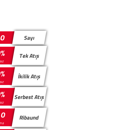
0
Sayı
0%
Tek Atış
ısız
0%
İkilik Atış
ısız
0%
Serbest Atış
ısız
0
Ribaund
nma