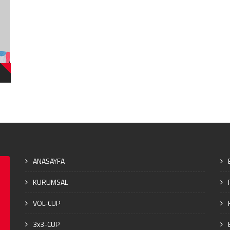
ANASAYFA
KURUMSAL
VOL-CUP
3x3-CUP