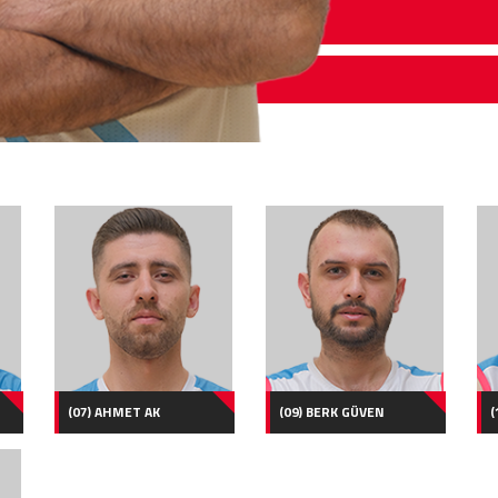
(07) AHMET AK
(09) BERK GÜVEN
(