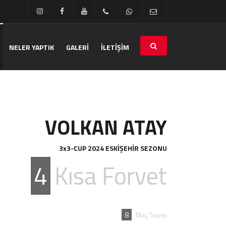
NELER YAPTIK
GALERİ
İLETİŞİM
VOLKAN ATAY
3x3-CUP 2024 ESKİŞEHİR SEZONU
4
Kısa Forvet
8
Maç Sayısı