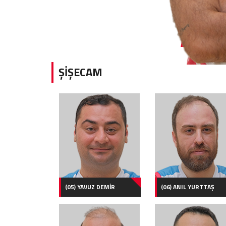
ŞİŞECAM
(05) YAVUZ DEMİR
(06) ANIL YURTTAŞ