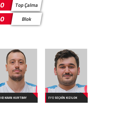
0
Top Çalma
0
Blok
10) KAAN KURTBAY
(11) SEÇKİN KIZILOK