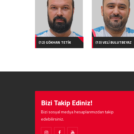
(12) GÖKHAN TETİK
(13) VELİ BULUTBEYAZ
Bizi Takip Ediniz!
Bizi sosyal medya hesaplarımızdan takip
edebilirsiniz.