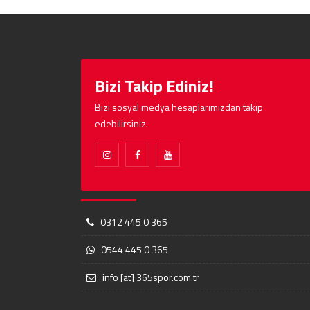
Bizi Takip Ediniz!
Bizi sosyal medya hesaplarımızdan takip
edebilirsiniz.
0312 445 0 365
0544 445 0 365
info [at] 365spor.com.tr