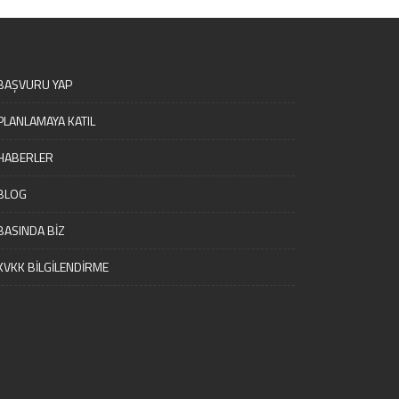
BAŞVURU YAP
PLANLAMAYA KATIL
HABERLER
BLOG
BASINDA BİZ
KVKK BİLGİLENDİRME