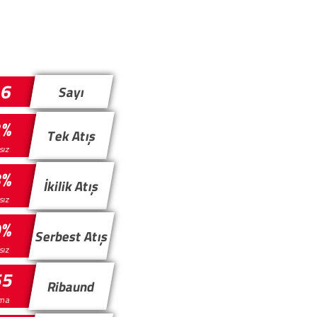
26
Sayı
2%
Tek Atış
sız
8%
İkilik Atış
ısız
0%
Serbest Atış
ısız
55
Ribaund
nma