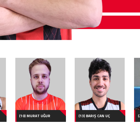
(10) MURAT UĞUR
(13) BARIŞ CAN UÇ
(