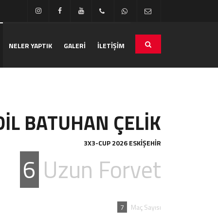
NELER YAPTIK
GALERİ
İLETİŞİM
DİL BATUHAN ÇELİK
3X3-CUP 2026 ESKİŞEHİR
6
Uzun Forvet
7
Maç Sayısı