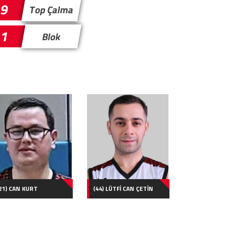
9
Top Çalma
1
Blok
21) CAN KURT
(44) LÜTFİ CAN ÇETİN