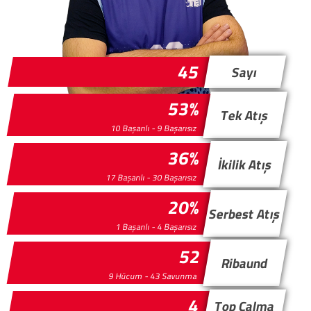
45
Sayı
53%
Tek Atış
10 Başarılı - 9 Başarısız
36%
İkilik Atış
17 Başarılı - 30 Başarısız
20%
Serbest Atış
1 Başarılı - 4 Başarısız
52
Ribaund
9 Hücum - 43 Savunma
4
Top Çalma