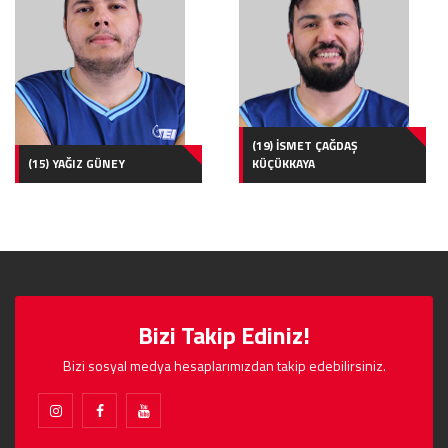
(19) İSMET ÇAĞDAŞ
(15) YAĞIZ GÜNEY
KÜÇÜKKAYA
Bizi Takip Ediniz!
Bizi sosyal medya hesaplarımızdan takip edebilirsiniz.