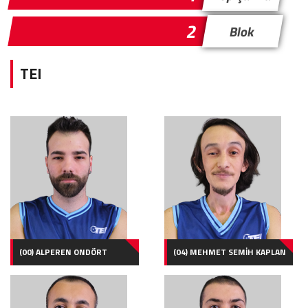
2
Blok
TEI
(00) ALPEREN ONDÖRT
(04) MEHMET SEMİH KAPLAN