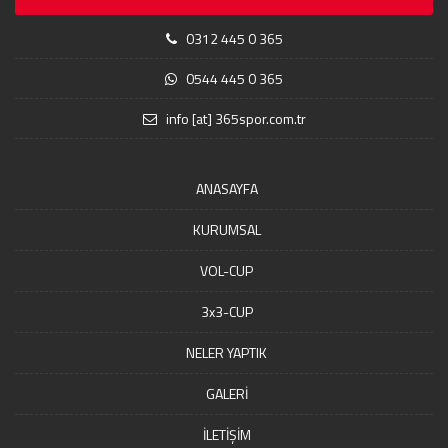
0312 445 0 365
0544 445 0 365
info [at] 365spor.com.tr
ANASAYFA
KURUMSAL
VOL-CUP
3x3-CUP
NELER YAPTIK
GALERİ
İLETİŞİM