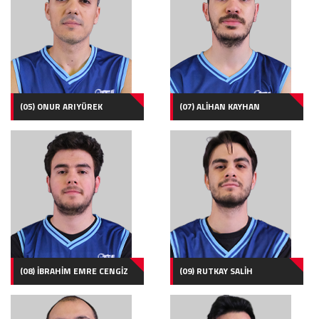
(05) ONUR ARIYÜREK
(07) ALİHAN KAYHAN
(08) İBRAHİM EMRE CENGİZ
(09) RUTKAY SALİH