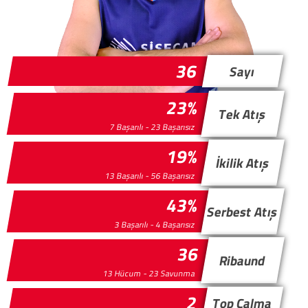
36
Sayı
23%
Tek Atış
7 Başarılı - 23 Başarısız
19%
İkilik Atış
13 Başarılı - 56 Başarısız
43%
Serbest Atış
3 Başarılı - 4 Başarısız
36
Ribaund
13 Hücum - 23 Savunma
2
Top Çalma