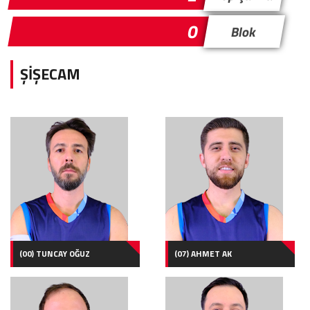
0
Blok
ŞİŞECAM
(00) TUNCAY OĞUZ
(07) AHMET AK