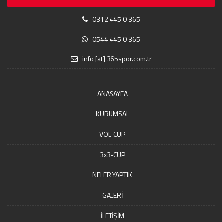
0312 445 0 365
0544 445 0 365
info [at] 365spor.com.tr
ANASAYFA
KURUMSAL
VOL-CUP
3x3-CUP
NELER YAPTIK
GALERİ
İLETİŞİM