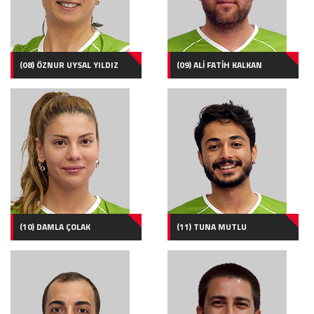
(08) ÖZNUR UYSAL YILDIZ
(09) ALİ FATİH KALKAN
(10) DAMLA ÇOLAK
(11) TUNA MUTLU