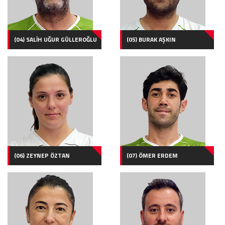
(04) SALİH UĞUR GÜLLEROĞLU
(05) BURAK AŞKIN
(06) ZEYNEP ÖZTAN
(07) ÖMER ERDEM