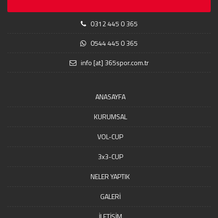
0312 445 0 365
0544 445 0 365
info [at] 365spor.com.tr
ANASAYFA
KURUMSAL
VOL-CUP
3x3-CUP
NELER YAPTIK
GALERİ
İLETİŞİM