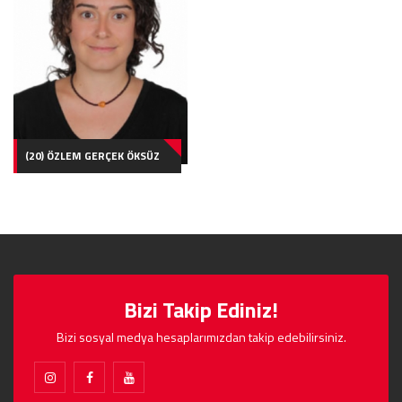
(20) ÖZLEM GERÇEK ÖKSÜZ
Bizi Takip Ediniz!
Bizi sosyal medya hesaplarımızdan takip edebilirsiniz.