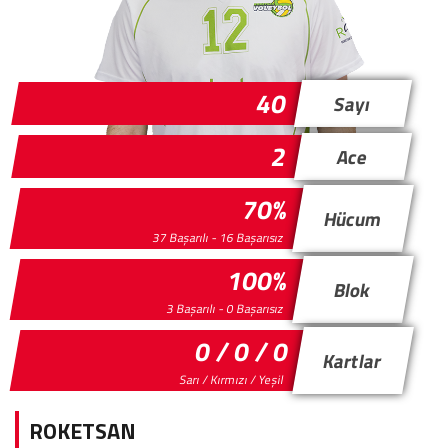
40
Sayı
2
Ace
70%
Hücum
37 Başarılı - 16 Başarısız
100%
Blok
3 Başarılı - 0 Başarısız
0 / 0 / 0
Kartlar
Sarı / Kırmızı / Yeşil
ROKETSAN