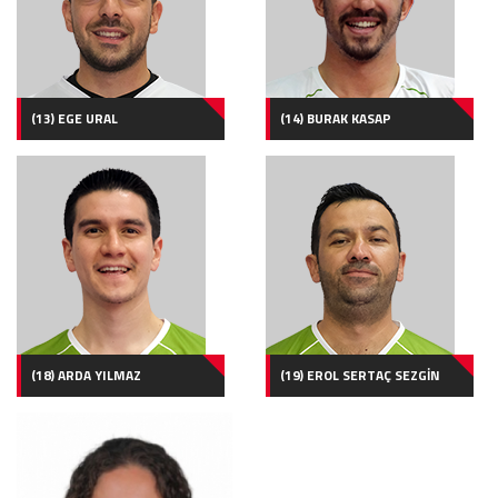
(13) EGE URAL
(14) BURAK KASAP
(18) ARDA YILMAZ
(19) EROL SERTAÇ SEZGİN