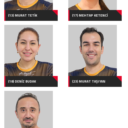
(13) MURAT TETİK
(17) MEHTAP KETENCİ
(18) DENİZ BUDAK
(23) MURAT TAŞIYAN