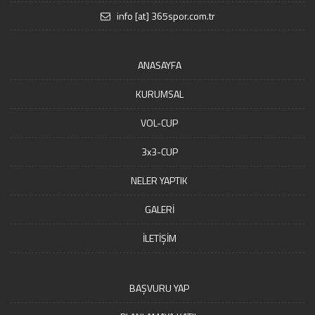
info [at] 365spor.com.tr
ANASAYFA
KURUMSAL
VOL-CUP
3x3-CUP
NELER YAPTIK
GALERİ
İLETİŞİM
BAŞVURU YAP