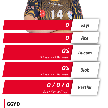
0
Sayı
0
Ace
0%
Hücum
0 Başarılı - 1 Başarısız
0%
Blok
0 Başarılı - 0 Başarısız
0 / 0 / 0
Kartlar
Sarı / Kırmızı / Yeşil
GGYD