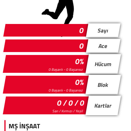
0
Sayı
0
Ace
0%
Hücum
0 Başarılı - 0 Başarısız
0%
Blok
0 Başarılı - 0 Başarısız
0 / 0 / 0
Kartlar
Sarı / Kırmızı / Yeşil
MŞ İNŞAAT