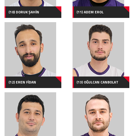
(10) DORUK ŞAHİN
(11) ADEM EROL
(12) EREN FİDAN
(13) OĞULCAN CANBOLAT