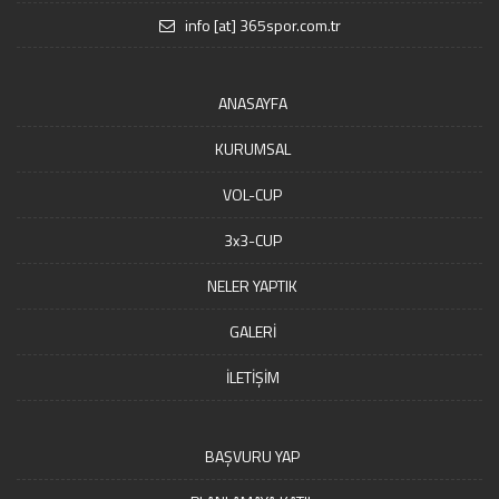
info [at] 365spor.com.tr
ANASAYFA
KURUMSAL
VOL-CUP
3x3-CUP
NELER YAPTIK
GALERİ
İLETİŞİM
BAŞVURU YAP