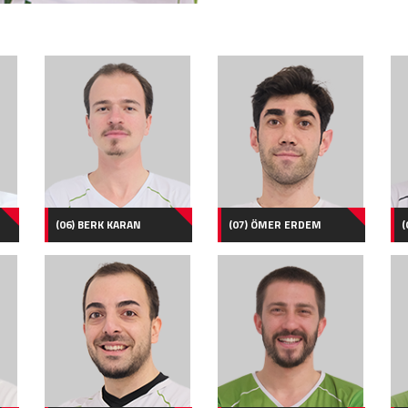
(06) BERK KARAN
(07) ÖMER ERDEM
(