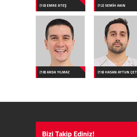
(10) EMRE ATEŞ
(12) SEMİH AKIN
(18) ARDA YILMAZ
(19) HASAN AYTUN ÇET
Bizi Takip Ediniz!