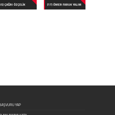
15) ÇAĞRI ÖZÇELİK
(17) ÖMER FARUK YALIM
BAŞVURU YAP