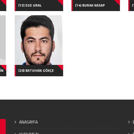
(13) EGE URAL
(14) BURAK KASAP
(
İN
(20) BATUHAN GÖKÇE
ANASAYFA