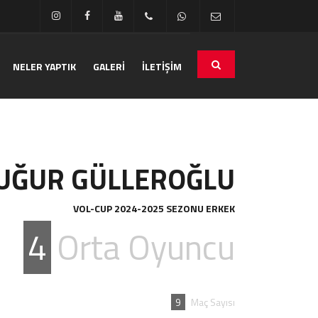
NELER YAPTIK
GALERİ
İLETİŞİM
 UĞUR GÜLLEROĞLU
VOL-CUP 2024-2025 SEZONU ERKEK
4
Orta Oyuncu
9
Maç Sayısı