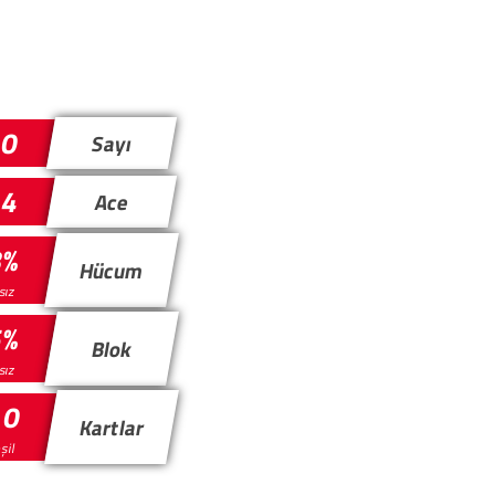
20
Sayı
4
Ace
8%
Hücum
sız
5%
Blok
sız
 0
Kartlar
eşil