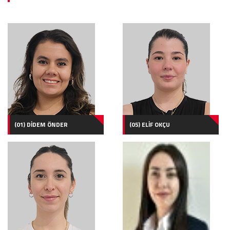
(01) DİDEM ÖNDER
(05) ELİF OKÇU