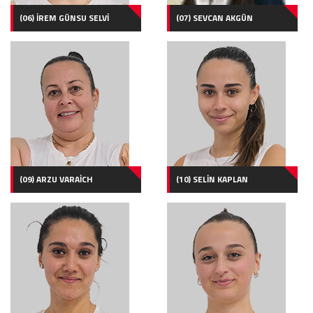
(06) İREM GÜNSU SELVİ
(07) SEVCAN AKGÜN
(09) ARZU VARAİCH
(10) SELİN KAPLAN