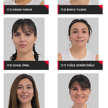
(11) HAVVA YUMUK
(12) BURCU YILMAZ
(15) ZUHAL ÜNAL
(17) TUĞÇE DEMİRCİOĞLU