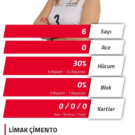
6
Sayı
0
Ace
30%
Hücum
6 Başarılı - 14 Başarısız
0%
Blok
0 Başarılı - 1 Başarısız
0 / 0 / 0
Kartlar
Sarı / Kırmızı / Yeşil
LİMAK ÇİMENTO