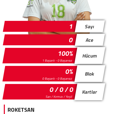
1
Sayı
0
Ace
100%
Hücum
1 Başarılı - 0 Başarısız
0%
Blok
0 Başarılı - 0 Başarısız
0 / 0 / 0
Kartlar
Sarı / Kırmızı / Yeşil
ROKETSAN