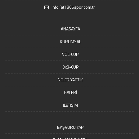
info [at] 365spor.com.tr
ANASAYFA
KURUMSAL
VOL-CUP
3x3-CUP
NELER YAPTIK
GALERİ
İLETİŞİM
BAŞVURU YAP