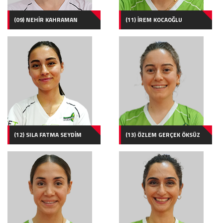
(09) NEHİR KAHRAMAN
(11) İREM KOCAOĞLU
(12) SILA FATMA SEYDİM
(13) ÖZLEM GERÇEK ÖKSÜZ