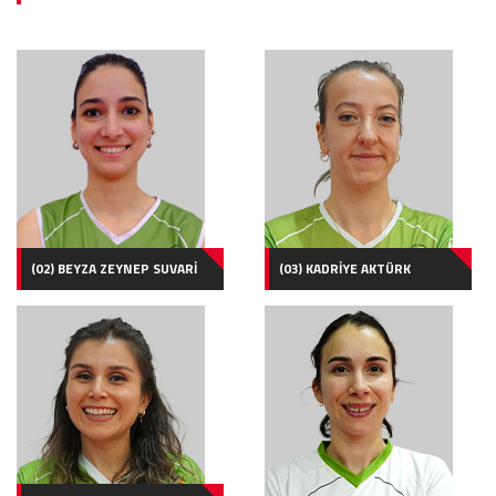
(02) BEYZA ZEYNEP SUVARİ
(03) KADRİYE AKTÜRK