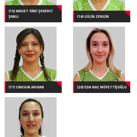
(15) JANSET SİNE ŞEKERCİ
ŞANLI
(16) GÜLİN ZENGİN
(17) CANSUN ARIKAN
(20) EDA NAZ MÜFETTİŞOĞLU