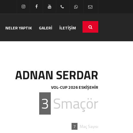
NELER YAPTIK
GALERİ
İLETİŞİM
ADNAN SERDAR
VOL-CUP 2026 ESKİŞEHİR
3
Smaçör
7
Maç Sayısı