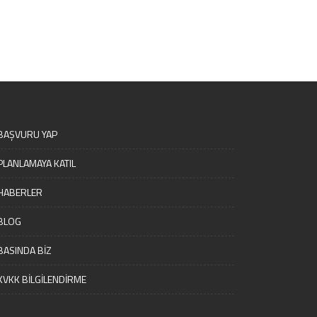
BAŞVURU YAP
PLANLAMAYA KATIL
HABERLER
BLOG
BASINDA BİZ
KVKK BİLGİLENDİRME