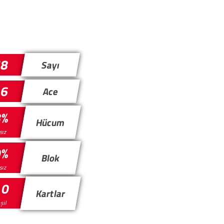
78
Sayı
6
Ace
8%
Hücum
sız
0%
Blok
ısız
 0
Kartlar
eşil