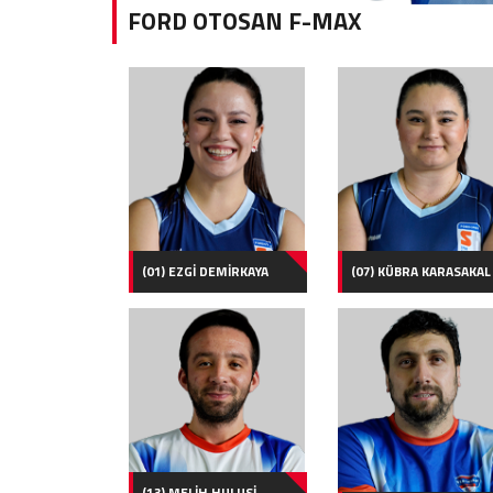
FORD OTOSAN F-MAX
(01) EZGİ DEMİRKAYA
(07) KÜBRA KARASAKAL
(13) MELİH HULUSİ