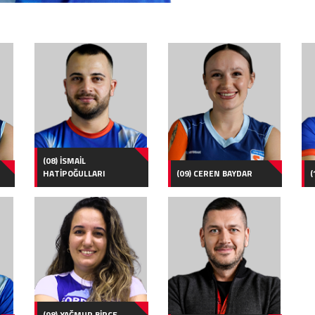
(08) İSMAİL
HATİPOĞULLARI
(09) CEREN BAYDAR
(
(98) YAĞMUR BİRCE