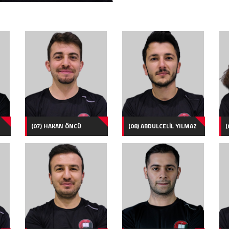
(07) HAKAN ÖNCÜ
(08) ABDULCELİL YILMAZ
(