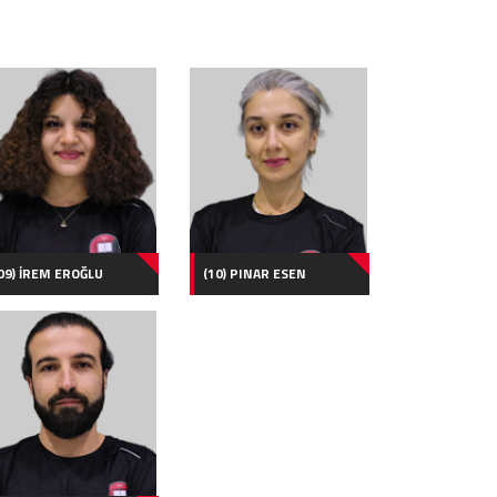
09) İREM EROĞLU
(10) PINAR ESEN