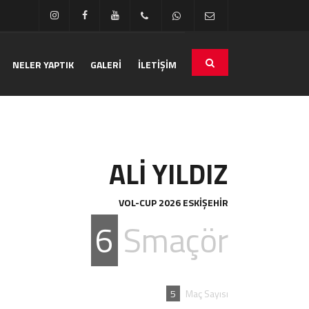
NELER YAPTIK
GALERİ
İLETİŞİM
ALİ YILDIZ
VOL-CUP 2026 ESKİŞEHİR
6
Smaçör
5
Maç Sayısı