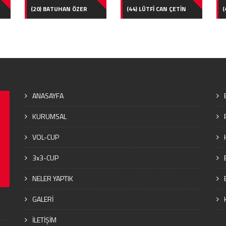
(20) BATUHAN ÖZER
(44) LÜTFİ CAN ÇETİN
(
ANASAYFA
KURUMSAL
VOL-CUP
3x3-CUP
NELER YAPTIK
GALERİ
İLETİŞİM