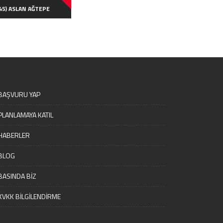
45) ASLAN AĞTEPE
BAŞVURU YAP
PLANLAMAYA KATIL
HABERLER
BLOG
BASINDA BİZ
KVKK BİLGİLENDİRME