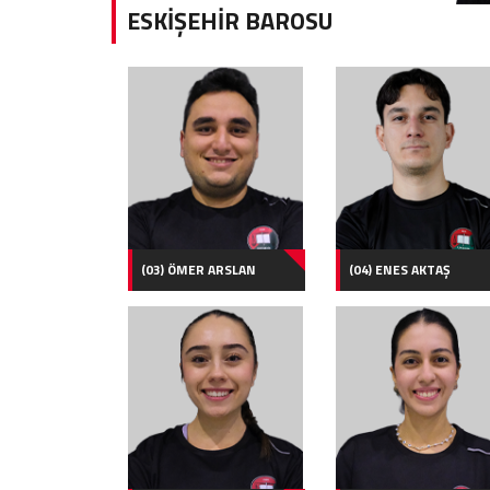
ESKİŞEHİR BAROSU
(03) ÖMER ARSLAN
(04) ENES AKTAŞ