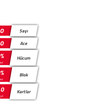
0
Sayı
0
Ace
0%
Hücum
ısız
0%
Blok
ısız
 0
Kartlar
eşil