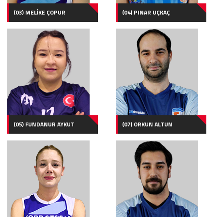
(03) MELİKE ÇOPUR
(04) PINAR UÇKAÇ
(05) FUNDANUR AYKUT
(07) ORKUN ALTUN