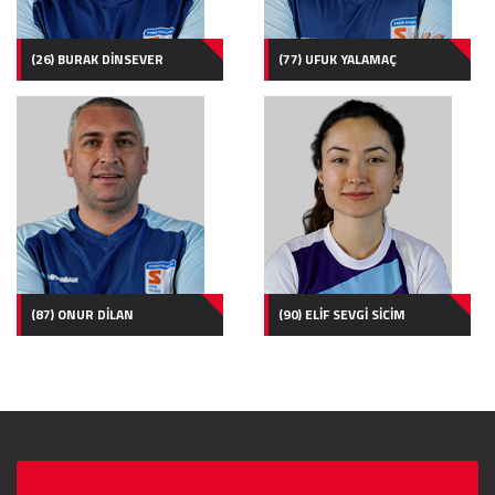
(26) BURAK DİNSEVER
(77) UFUK YALAMAÇ
(87) ONUR DİLAN
(90) ELİF SEVGİ SİCİM