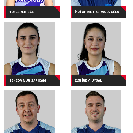
(10) CEREN EĞE
(12) AHMET KARAGÖZOĞLU
(15) EDA NUR SARIÇAM
(25) İREM UYSAL