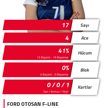
17
Sayı
4
Ace
41%
Hücum
13 Başarılı - 19 Başarısız
0%
Blok
0 Başarılı - 0 Başarısız
0 / 0 / 1
Kartlar
Sarı / Kırmızı / Yeşil
FORD OTOSAN F-LINE