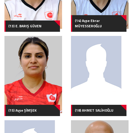
(14) Ayşe Ebrar
(13) E. BARIŞ GÜVEN
MÜYESSEROĞLU
(15) Ayşe ŞİMŞEK
(18) AHMET SALİHOĞLU