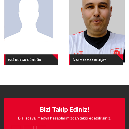
(50) DUYGU GÜNGÖR
(74) Mehmet KILIÇAY
Bizi Takip Ediniz!
Bizi sosyal medya hesaplarımızdan takip edebilirsiniz.