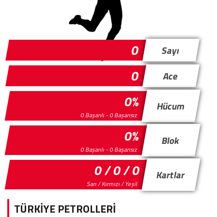
0
Sayı
0
Ace
0%
Hücum
0 Başarılı - 0 Başarısız
0%
Blok
0 Başarılı - 0 Başarısız
0 / 0 / 0
Kartlar
Sarı / Kırmızı / Yeşil
TÜRKİYE PETROLLERİ