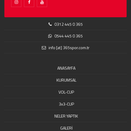
0312 445 0 365
0544 445 0 365
info [at] 365spor.com.tr
ANASAYFA
KURUMSAL
VOL-CUP
3x3-CUP
NELER YAPTIK
GALERİ