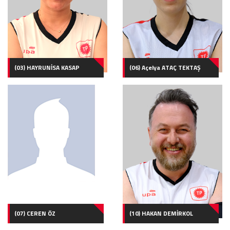
(03) HAYRUNİSA KASAP
(06) Açelya ATAÇ TEKTAŞ
(07) CEREN ÖZ
(10) HAKAN DEMİRKOL