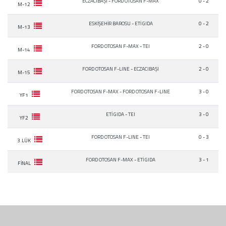
ECZACIBAŞI
-
FORD OTOSAN F-MAX
0 - 2
M-12
ESKİŞEHİR BAROSU
-
ETİ GIDA
0 - 2
M-13
FORD OTOSAN F-MAX
-
TEI
2 - 0
M-14
FORD OTOSAN F-LINE
-
ECZACIBAŞI
2 - 0
M-15
FORD OTOSAN F-MAX
-
FORD OTOSAN F-LINE
3 - 0
YF1
ETİ GIDA
-
TEI
3 - 0
YF2
FORD OTOSAN F-LINE
-
TEI
0 - 3
3.LÜK
FORD OTOSAN F-MAX
-
ETİ GIDA
3 - 1
FİNAL