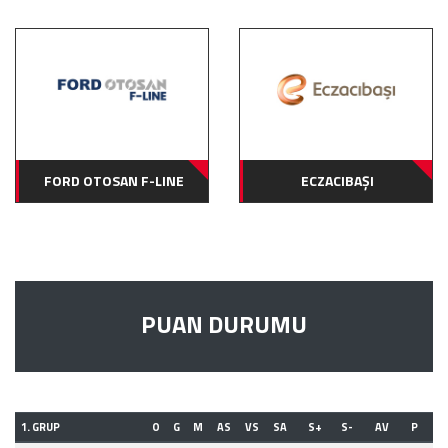
FORD OTOSAN F-LINE
ECZACIBAŞI
PUAN DURUMU
1. GRUP
O
G
M
AS
VS
SA
S+
S-
AV
P