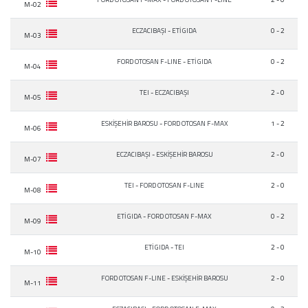
M-02
ECZACIBAŞI
-
ETİ GIDA
0 - 2
M-03
FORD OTOSAN F-LINE
-
ETİ GIDA
0 - 2
M-04
TEI
-
ECZACIBAŞI
2 - 0
M-05
ESKİŞEHİR BAROSU
-
FORD OTOSAN F-MAX
1 - 2
M-06
ECZACIBAŞI
-
ESKİŞEHİR BAROSU
2 - 0
M-07
TEI
-
FORD OTOSAN F-LINE
2 - 0
M-08
ETİ GIDA
-
FORD OTOSAN F-MAX
0 - 2
M-09
ETİ GIDA
-
TEI
2 - 0
M-10
FORD OTOSAN F-LINE
-
ESKİŞEHİR BAROSU
2 - 0
M-11