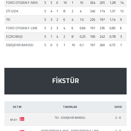
FORD OTOSAN F-MAX
5
5
0
10
1
10
264
205
1,28
14
ETİ GIDA
5
4
1
8
2
4
240
174
1,37
12
TEI
5
3
2
6
4
1,5
226
197
1,14
9
FORD OTOSAN F-LINE
5
2
3
4
6
0,66
197
236
0,83
6
ECZACIBAŞI
5
1
4
2
8
0,25
190
242
0,78
3
ESKİŞEHİR BAROSU
5
0
5
1
10
0,1
197
260
0,75
1
FİKSTÜR
DETAY
TAKIMLAR
SKOR
TEI
-
ESKİŞEHİR BAROSU
2 - 0
M-01
FORD OTOSAN F-MAX
-
FORD OTOSAN F-LINE
2 - 0