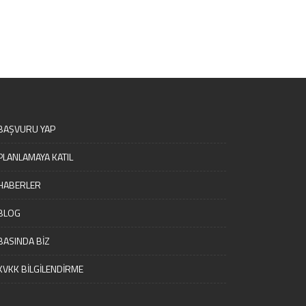
BAŞVURU YAP
PLANLAMAYA KATIL
HABERLER
BLOG
BASINDA BİZ
KVKK BİLGİLENDİRME