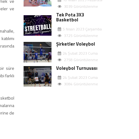
lemek ve
3039 Görüntülenme
yeler ve
Tek Pota 3X3
Basketbol
5 Nisan 2023 Çarşamba
mahalle,
3725 Görüntülenme
katılımı
Şirketler Voleybol
arasında
24 Şubat 2023 Cuma
2758 Görüntülenme
Voleybol Turnuvası
bir süre
i farklı
24 Şubat 2023 Cuma
3084 Görüntülenme
asketbol
malarına
lerine de