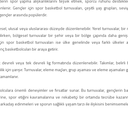
gençlerin spor yapma alışkanlıklarını teşvik etmek, sporcu ruhunu destek
enir. Gençler için spor basketbol turnuvaları, çeşitli yaş grupları, sevi
 gençler arasında popülerdir.
gesel, ulusal veya uluslararası düzeyde düzenlenebilir. Yerel turnuvalar, bir 
lirken, bölgesel turnuvalar bir şehir veya bir bölge çapında daha geniş 
çin spor basketbol turnuvaları ise ülke genelinde veya farklı ülkeler 
 basketbolcuları bir araya getirir.
t devreli veya tek devreli lig formatında düzenlenebilir. Takımlar, belirli 
için yarışır. Turnuvalar, eleme maçları, grup aşaması ve eleme aşamaları gib
 tamamlanır.
olculara önemli deneyimler ve fırsatlar sunar. Bu turnuvalar, gençlerin b
erine, spor etiğini kavramalarına ve rekabetçi bir ortamda tecrübe kazan
rı, arkadaş edinmeleri ve sporun sağlıklı yaşam tarzı ile ilişkisini benimseme