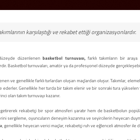
kımlarının karşılaştığı ve rekabet ettiği organizasyonlardır.
sı düzeyde düzenlenen
basketbol turnuvası,
farklı takımların bir araya
iklerdir. Basketbol turnuvaları, amatör ya da profesyonel düzeyde gerçekleşebil
lenen ve genellikle farklı turlardan oluşan maçlardan oluşur. Takımlar, elemel
 ederler. Genellikle her turda bir takım elenir ve bir sonraki tura yükselen 
irinci olan takım turnuvayı kazanır.
a getirerek rekabetçi bir spor atmosferi yaratır hem de basketbolun popüla
eklerini sergileme, oyuncuların deneyim kazanma ve seyircilerin heyecan duyma
sı
, genellikle heyecan verici maçlar, rekabetçi ruh ve eğlenceli atmosfer ile do