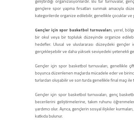
geliştirdiği organizasyonlardır. Bu tür turnuvalar, 
gençlere spor yapma fırsatları sunmak amacıyla düzenl
kategorilerde organize edilebilir, genellikle çocuklar ve
Gençler için spor basketbol turnuvaları
, yerel, böl
bir okul veya bir topluluk düzeyinde organize edilebi
hedefler. Ulusal ve uluslararası düzeydeki gençler i
gerçekleşebilir ve daha yüksek seviyedeki yetenekli genç
Gençler için spor basketbol turnuvaları, genellikle çif
boyunca düzenlenen maçlarda mücadele eder ve birincilik 
turlardan oluşabilir ve son turda genellikle final maçı ile
Gençler için spor basketbol turnuvaları, genç basketb
becerilerini geliştirmelerine, takım ruhunu öğrenmel
yardımcı olur. Ayrıca, gençlerin sosyal ilişkiler kurmala
katkıda bulunur.