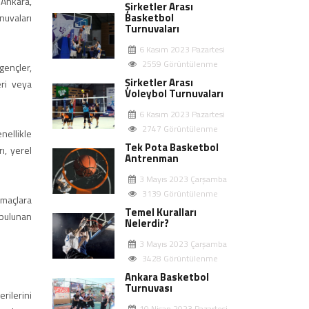
 Ankara,
Şirketler Arası
Basketbol
nuvaları
Turnuvaları
6 Kasım 2023 Pazartesi
2559 Görüntülenme
gençler,
Şirketler Arası
eri veya
Voleybol Turnuvaları
6 Kasım 2023 Pazartesi
2747 Görüntülenme
nellikle
Tek Pota Basketbol
ı, yerel
Antrenman
3 Mayıs 2023 Çarşamba
3139 Görüntülenme
 maçlara
Temel Kuralları
 bulunan
Nelerdir?
3 Mayıs 2023 Çarşamba
3428 Görüntülenme
Ankara Basketbol
Turnuvası
rilerini
10 Nisan 2023 Pazartesi