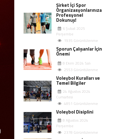
Şirket İçi Spor
Organizasyonlarınıza
Profesyonel
Dokunuş!
6 Şubat 2025
Perşembe
1935 Görüntülenme
Sporun Çalışanlar İçin
Önemi
8 Ekim 2024 Salı
2553 Görüntülenme
Voleybol Kuralları ve
Temel Bilgiler
24 Ağustos 2024
Cumartesi
4851 Görüntülenme
Voleybol Disiplini
8 Ağustos 2024
Perşembe
2378 Görüntülenme