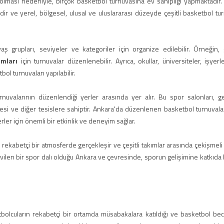
 olması nedeniyle, birçok basketbol turnuvasına ev sahipliği yapmaktadır.
r ve yerel, bölgesel, ulusal ve uluslararası düzeyde çeşitli basketbol tur
ş grupları, seviyeler ve kategoriler için organize edilebilir. Örneğin, 
ımları
için turnuvalar düzenlenebilir. Ayrıca, okullar, üniversiteler, işyerl
ol turnuvaları yapılabilir.
nuvalarının düzenlendiği yerler arasında yer alır. Bu spor salonları, ge
esi ve diğer tesislere sahiptir. Ankara'da düzenlenen basketbol turnuvalar
ler için önemli bir etkinlik ve deneyim sağlar.
rekabetçi bir atmosferde gerçekleşir ve çeşitli takımlar arasında çekişmeli
evilen bir spor dalı olduğu Ankara ve çevresinde, sporun gelişimine katkıda
olcuların rekabetçi bir ortamda müsabakalara katıldığı ve basketbol bece