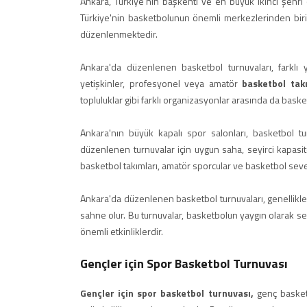
Ankara, Türkiye'nin başkenti ve en büyük ikinci şehri
Türkiye'nin basketbolunun önemli merkezlerinden biridi
düzenlenmektedir.
Ankara'da düzenlenen basketbol turnuvaları, farklı ya
yetişkinler, profesyonel veya amatör
basketbol tak
topluluklar gibi farklı organizasyonlar arasında da basketb
Ankara'nın büyük kapalı spor salonları, basketbol tur
düzenlenen turnuvalar için uygun saha, seyirci kapasit
basketbol takımları, amatör sporcular ve basketbol sever
Ankara'da düzenlenen basketbol turnuvaları, genellikle 
sahne olur. Bu turnuvalar, basketbolun yaygın olarak s
önemli etkinliklerdir.
Gençler için Spor Basketbol Turnuvası
Gençler için spor basketbol turnuvası,
genç basketb