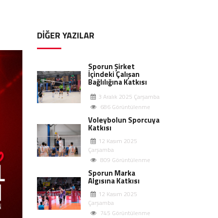
DIĞER YAZILAR
Sporun Şirket
İçindeki Çalışan
Bağlılığına Katkısı
3 Aralık 2025 Çarşamba
686 Görüntülenme
Voleybolun Sporcuya
Katkısı
12 Kasım 2025
Çarşamba
809 Görüntülenme
Sporun Marka
Algısına Katkısı
12 Kasım 2025
Çarşamba
745 Görüntülenme