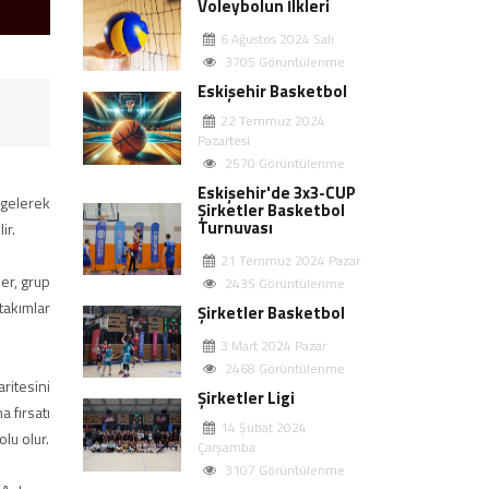
Voleybolun İlkleri
6 Ağustos 2024 Salı
3705 Görüntülenme
Eskişehir Basketbol
22 Temmuz 2024
Pazartesi
2570 Görüntülenme
Eskişehir'de 3x3-CUP
 gelerek
Şirketler Basketbol
Turnuvası
ir.
21 Temmuz 2024 Pazar
er, grup
2435 Görüntülenme
takımlar
Şirketler Basketbol
3 Mart 2024 Pazar
2468 Görüntülenme
ritesini
Şirketler Ligi
 fırsatı
14 Şubat 2024
lu olur.
Çarşamba
3107 Görüntülenme