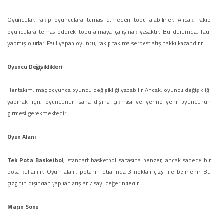
Oyuncular, rakip oyunculara temas etmeden topu alabilirler. Ancak, rakip
oyunculara temas ederek topu almaya çalışmak yasaktır. Bu durumda, faul
yapmış olurlar. Faul yapan oyuncu, rakip takıma serbest atış hakkı kazandırır.
Oyuncu Değişiklikleri
Her takım, maç boyunca oyuncu değişikliği yapabilir. Ancak, oyuncu değişikliği
yapmak için, oyuncunun saha dışına çıkması ve yerine yeni oyuncunun
girmesi gerekmektedir.
Oyun Alanı
Tek Pota Basketbol
, standart basketbol sahasına benzer, ancak sadece bir
pota kullanılır. Oyun alanı, potanın etrafında 3 noktalı çizgi ile belirlenir. Bu
çizginin dışından yapılan atışlar 2 sayı değerindedir.
Maçın Sonu