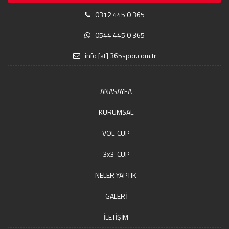
0312 445 0 365
0544 445 0 365
info [at] 365spor.com.tr
ANASAYFA
KURUMSAL
VOL-CUP
3x3-CUP
NELER YAPTIK
GALERİ
İLETİŞİM