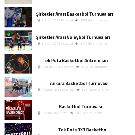
Şirketler Arası Basketbol Turnuvaları
6 Kasım 2023 Pazartesi
2559 Görüntülenme
Şirketler Arası Voleybol Turnuvaları
6 Kasım 2023 Pazartesi
2747 Görüntülenme
Tek Pota Basketbol Antrenman
3 Mayıs 2023 Çarşamba
3138 Görüntülenme
Ankara Basketbol Turnuvası
10 Nisan 2023 Pazartesi
3037 Görüntülenme
Basketbol Turnuvası
9 Nisan 2023 Pazar
3008 Görüntülenme
Tek Pota 3X3 Basketbol