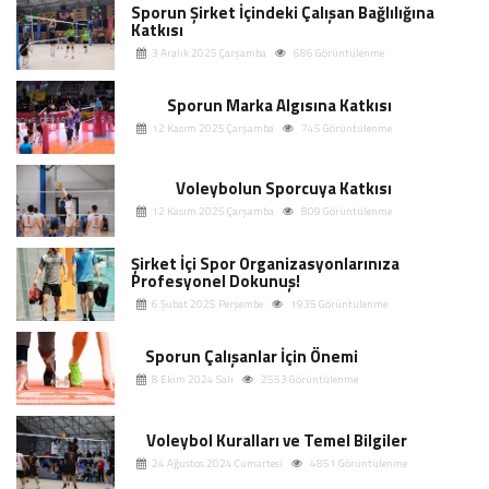
Sporun Şirket İçindeki Çalışan Bağlılığına
Katkısı
3 Aralık 2025 Çarşamba
686 Görüntülenme
Sporun Marka Algısına Katkısı
12 Kasım 2025 Çarşamba
745 Görüntülenme
Voleybolun Sporcuya Katkısı
12 Kasım 2025 Çarşamba
809 Görüntülenme
Şirket İçi Spor Organizasyonlarınıza
Profesyonel Dokunuş!
6 Şubat 2025 Perşembe
1935 Görüntülenme
Sporun Çalışanlar İçin Önemi
8 Ekim 2024 Salı
2553 Görüntülenme
Voleybol Kuralları ve Temel Bilgiler
24 Ağustos 2024 Cumartesi
4851 Görüntülenme