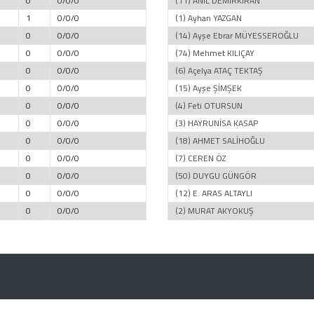
0
0/0/0
(11) ANIL DEMİRKIRAN
1
0/0/0
(1) Ayhan YAZGAN
0
0/0/0
(14) Ayşe Ebrar MÜYESSEROĞLU
0
0/0/0
(74) Mehmet KILIÇAY
0
0/0/0
(6) Açelya ATAÇ TEKTAŞ
0
0/0/0
(15) Ayşe ŞİMŞEK
0
0/0/0
(4) Feti OTURSUN
0
0/0/0
(3) HAYRUNİSA KASAP
0
0/0/0
(18) AHMET SALİHOĞLU
0
0/0/0
(7) CEREN ÖZ
0
0/0/0
(50) DUYGU GÜNGÖR
0
0/0/0
(12) E. ARAS ALTAYLI
0
0/0/0
(2) MURAT AKYOKUŞ