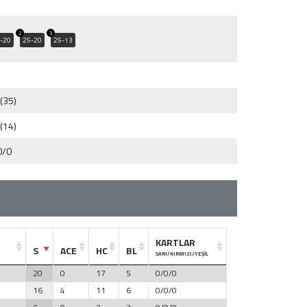
2
3
-20
25-20
25-13
(35)
(14)
0/0
KARTLAR
S
ACE
HC
BL
SARI/KIRMIZI/YEŞİL
20
0
17
5
0/0/0
16
4
11
6
0/0/0