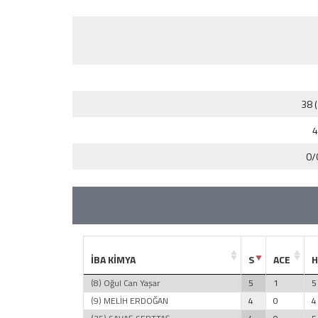
38 
4
0/
İBA KİMYA
S
ACE
H
(8) Oğul Can Yaşar
5
1
5
(9) MELİH ERDOĞAN
4
0
4