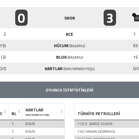
0
3
1
SKOR
25
2
ACE
7
(19)
HÜCUM
65 
(BAŞARILI)
 (3)
BLOK
16 
(BAŞARILI)
0/0
KARTLAR
0/
(SARI/KIRMIZI/YEŞİL)
OYUNCU İSTATİSTİKLERİ
KARTLAR
C
BL
TÜRKİYE PETROLLERİ
SARI/KIRMIZI/YEŞİL
1
0/0/0
(13) E. BARIŞ GÜVEN
1
0/0/0
(10) HAKAN DEMİRKOL