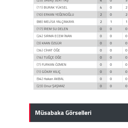
(25) SAVAŞ SERTTAŞ
4
0
5
(11) BURAK YÜKSEL
4
0
2
(10) ERKAN YEĞENOĞLU
2
0
2
(88) MELİSA YALÇINKAYA
2
1
1
(17) İREM SU DELEN
0
0
0
(24) SIRMA ECEM İNAN
0
0
0
(3) KAAN ÖZGÜR
0
0
0
(34) CİHAT ÖĞE
0
0
0
(14) TUĞÇE ÖĞE
0
0
0
(7) FURKAN ÖZMEN
0
0
0
(1) GÖKAY KILIÇ
0
0
0
(94) Hakan AKBAL
0
0
0
(23) Onur ŞAŞMAZ
0
0
0
Müsabaka Görselleri