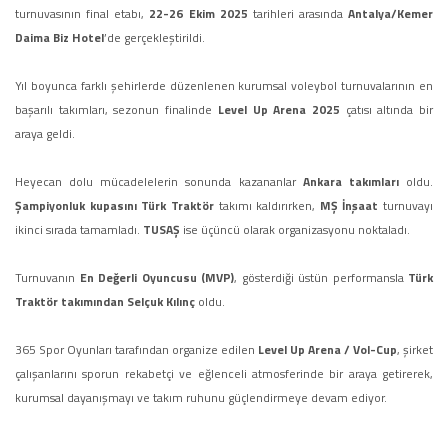
turnuvasının final etabı,
22-26 Ekim 2025
tarihleri arasında
Antalya/Kemer
Daima Biz Hotel
’de gerçekleştirildi.
Yıl boyunca farklı şehirlerde düzenlenen kurumsal voleybol turnuvalarının en
başarılı takımları, sezonun finalinde
Level Up Arena 2025
çatısı altında bir
araya geldi.
Heyecan dolu mücadelelerin sonunda kazananlar
Ankara takımları
oldu.
Şampiyonluk kupasını Türk Traktör
takımı kaldırırken,
MŞ İnşaat
turnuvayı
ikinci sırada tamamladı.
TUSAŞ
ise üçüncü olarak organizasyonu noktaladı.
Turnuvanın
En Değerli Oyuncusu (MVP)
, gösterdiği üstün performansla
Türk
Traktör takımından Selçuk Kılınç
oldu.
365 Spor Oyunları tarafından organize edilen
Level Up Arena / Vol-Cup
, şirket
çalışanlarını sporun rekabetçi ve eğlenceli atmosferinde bir araya getirerek,
kurumsal dayanışmayı ve takım ruhunu güçlendirmeye devam ediyor.