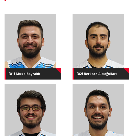
(01) Musa Bayraklı
(02) Berkcan Altıoğulları