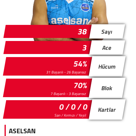
38
Sayı
3
Ace
54%
Hücum
31 Başarılı - 26 Başarısız
70%
Blok
7 Başarılı - 3 Başarısız
0 / 0 / 0
Kartlar
Sarı / Kırmızı / Yeşil
ASELSAN