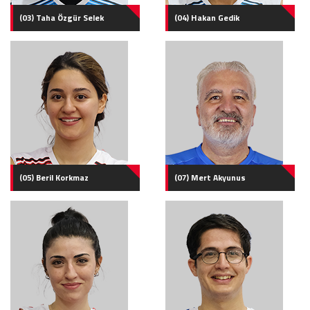
(03) Taha Özgür Selek
(04) Hakan Gedik
(05) Beril Korkmaz
(07) Mert Akyunus