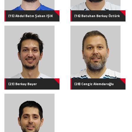
(15) Abdul Batın Şaban IŞIK
(16) Batuhan Berkay Öztürk
(23) Berkay Bayer
(28) Cengiz Alemdaroğlu