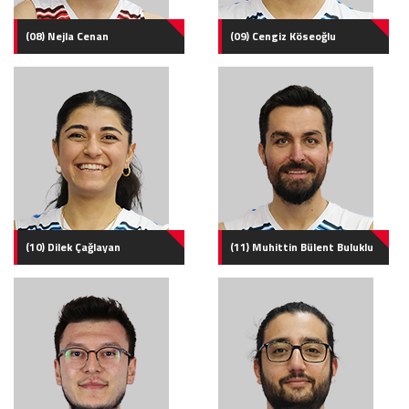
(08) Nejla Cenan
(09) Cengiz Köseoğlu
(10) Dilek Çağlayan
(11) Muhittin Bülent Buluklu