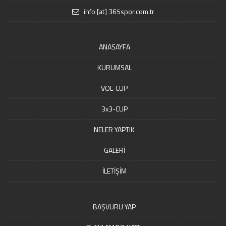
info [at] 365spor.com.tr
ANASAYFA
KURUMSAL
VOL-CUP
3x3-CUP
NELER YAPTIK
GALERİ
İLETİŞİM
BAŞVURU YAP