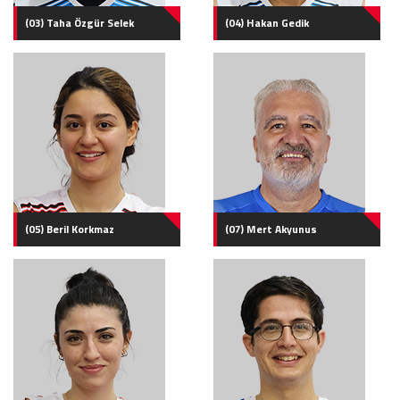
(03) Taha Özgür Selek
(04) Hakan Gedik
(05) Beril Korkmaz
(07) Mert Akyunus