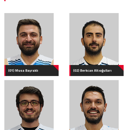
(01) Musa Bayraklı
(02) Berkcan Altıoğulları