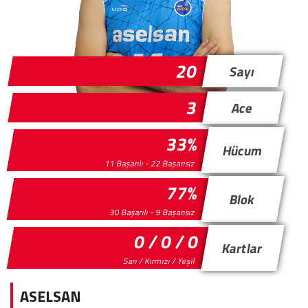
20
Sayı
3
Ace
33%
Hücum
11 Başarılı - 22 Başarısız
77%
Blok
30 Başarılı - 9 Başarısız
0 / 0 / 0
Kartlar
Sarı / Kırmızı / Yeşil
ASELSAN