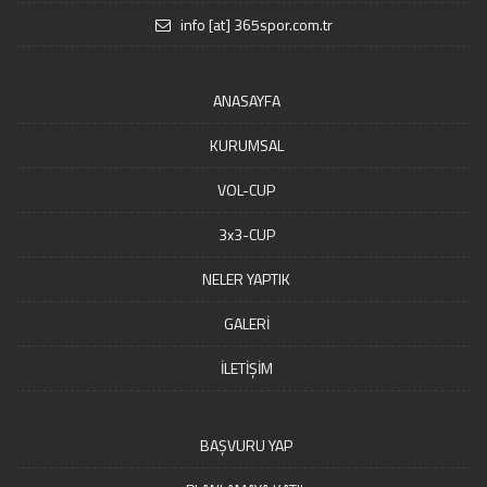
info [at] 365spor.com.tr
ANASAYFA
KURUMSAL
VOL-CUP
3x3-CUP
NELER YAPTIK
GALERİ
İLETİŞİM
BAŞVURU YAP