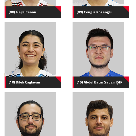
(08) Nejla Cenan
(09) Cengiz Köseoğlu
(10) Dilek Çağlayan
(15) Abdul Batın Şaban IŞIK