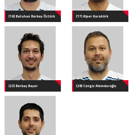
(16) Batuhan Berkay Öztürk
(17) Alper Karabörk
(23) Berkay Bayer
(28) Cengiz Alemdaroğlu