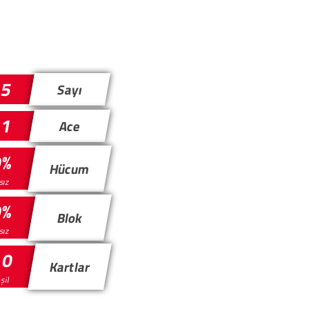
5
Sayı
1
Ace
0%
Hücum
ısız
0%
Blok
ısız
 0
Kartlar
eşil