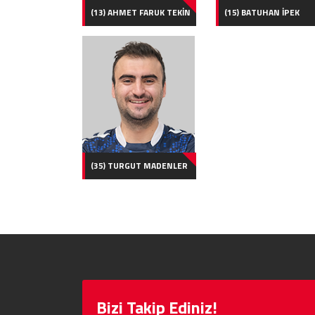
(13) AHMET FARUK TEKİN
(15) BATUHAN İPEK
(35) TURGUT MADENLER
Bizi Takip Ediniz!