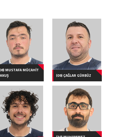
08) MUSTAFA MÜCAHİT
KKUŞ
(09) ÇAĞLAR GÜRBÜZ
(30) MUHAMMET