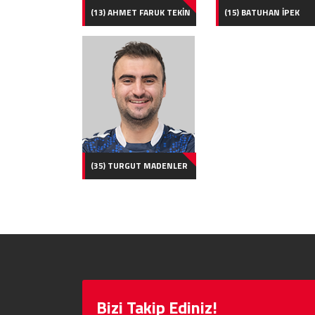
(13) AHMET FARUK TEKİN
(15) BATUHAN İPEK
(35) TURGUT MADENLER
Bizi Takip Ediniz!