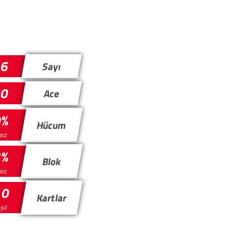
6
Sayı
0
Ace
0%
Hücum
ısız
3%
Blok
ısız
 0
Kartlar
eşil