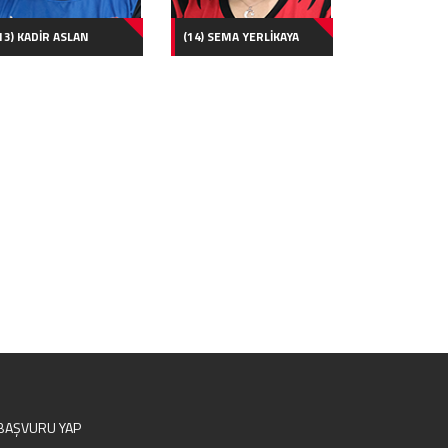
13) KADİR ASLAN
(14) SEMA YERLİKAYA
BAŞVURU YAP