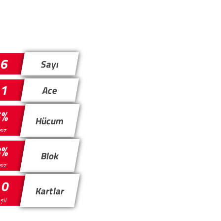
6
Sayı
1
Ace
5%
Hücum
ısız
8%
Blok
ısız
 0
Kartlar
eşil