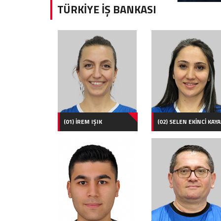
TÜRKİYE İŞ BANKASI
(01) İREM IŞIK
(02) SELEN EKİNCİ KAYA