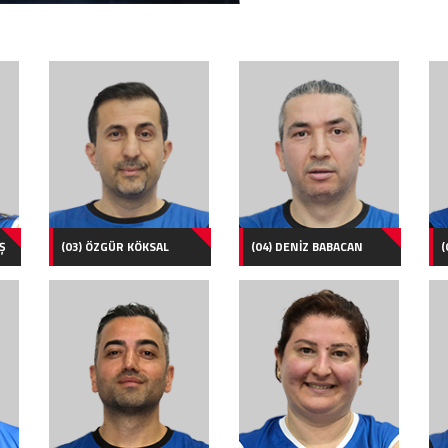
Ş
(03) ÖZGÜR KÖKSAL
(04) DENİZ BABACAN
(