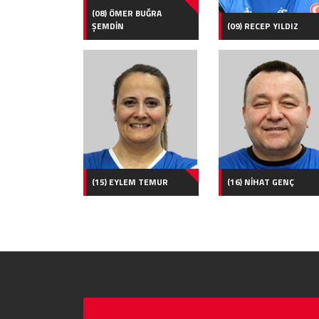
(08) ÖMER BUĞRA
ŞEMDİN
(09) RECEP YILDIZ
(15) EYLEM TEMUR
(16) NİHAT GENÇ