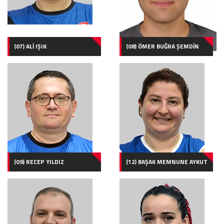
(07) ALİ IŞIK
(08) ÖMER BUĞRA ŞEMDİN
(09) RECEP YILDIZ
(12) BAŞAK MEMNUNE AYKUT