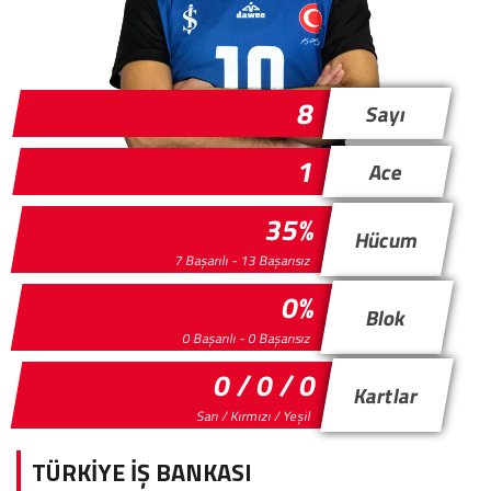
8
Sayı
1
Ace
35%
Hücum
7 Başarılı - 13 Başarısız
0%
Blok
0 Başarılı - 0 Başarısız
0 / 0 / 0
Kartlar
Sarı / Kırmızı / Yeşil
TÜRKİYE İŞ BANKASI