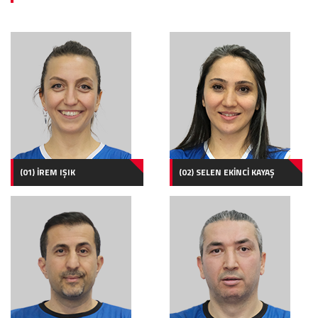
(01) İREM IŞIK
(02) SELEN EKİNCİ KAYAŞ