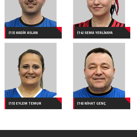
(13) KADİR ASLAN
(14) SEMA YERLİKAYA
(15) EYLEM TEMUR
(16) NİHAT GENÇ