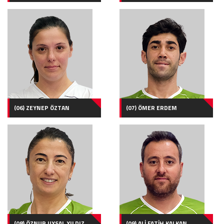
(06) ZEYNEP ÖZTAN
(07) ÖMER ERDEM
(08) ÖZNUR UYSAL YILDIZ
(09) ALİ FATİH KALKAN