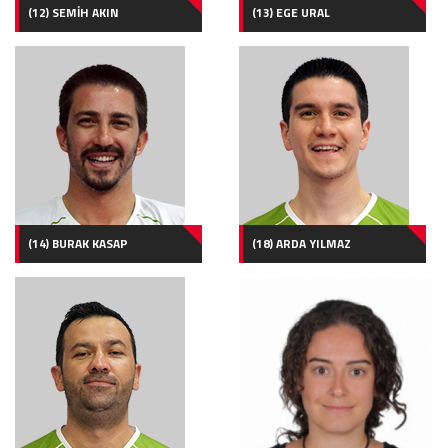
(12) SEMİH AKIN
(13) EGE URAL
(14) BURAK KASAP
(18) ARDA YILMAZ