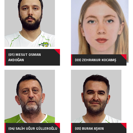
(01) MESUT OSMAN
AKDOĞAN
(03) ZEHRANUR KOCABAŞ
(04) SALİH UĞUR GÜLLEROĞLU
(05) BURAK AŞKIN