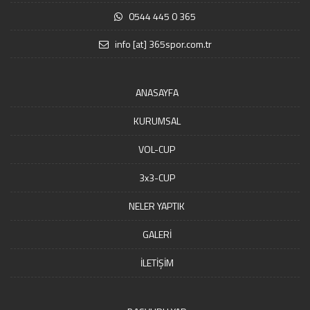
0544 445 0 365
info [at] 365spor.com.tr
ANASAYFA
KURUMSAL
VOL-CUP
3x3-CUP
NELER YAPTIK
GALERİ
İLETİŞİM