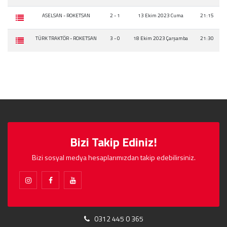
ASELSAN - ROKETSAN
2 - 1
13 Ekim 2023 Cuma
21:15
TÜRK TRAKTÖR - ROKETSAN
3 - 0
18 Ekim 2023 Çarşamba
21:30
Bizi Takip Ediniz!
Bizi sosyal medya hesaplarımızdan takip edebilirsiniz.
0312 445 0 365