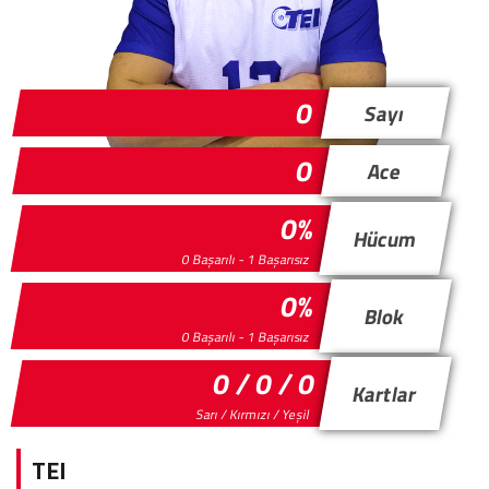
0
Sayı
0
Ace
0%
Hücum
0 Başarılı - 1 Başarısız
0%
Blok
0 Başarılı - 1 Başarısız
0 / 0 / 0
Kartlar
Sarı / Kırmızı / Yeşil
TEI