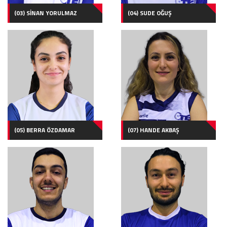
(03) SİNAN YORULMAZ
(04) SUDE OĞUŞ
(05) BERRA ÖZDAMAR
(07) HANDE AKBAŞ