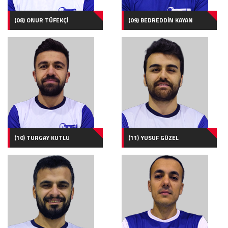
(08) ONUR TÜFEKÇİ
(09) BEDREDDİN KAYAN
(10) TURGAY KUTLU
(11) YUSUF GÜZEL