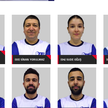
(03) SİNAN YORULMAZ
(04) SUDE OĞUŞ
(