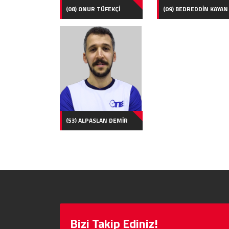
(08) ONUR TÜFEKÇİ
(09) BEDREDDİN KAYAN
(53) ALPASLAN DEMİR
Bizi Takip Ediniz!