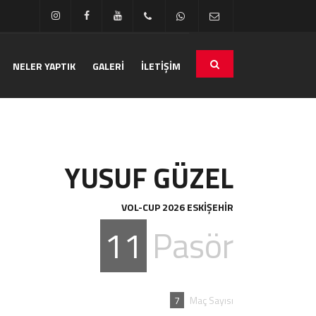
NELER YAPTIK
GALERİ
İLETİŞİM
YUSUF GÜZEL
VOL-CUP 2026 ESKİŞEHİR
11
Pasör
7
Maç Sayısı