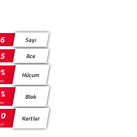
26
Sayı
5
Ace
9%
Hücum
ısız
1%
Blok
ısız
 0
Kartlar
eşil