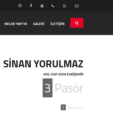
NELER YAPTIK
GALERİ
İLETİŞİM
SİNAN YORULMAZ
VOL-CUP 2026 ESKİŞEHİR
3
Pasör
7
Maç Sayısı