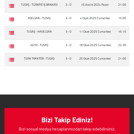
TUSAŞ - TÜRKİYE İŞ BANKASI
3 - 0
15 Aralık 2024 Pazar
21:00
ASELSAN - TUSAŞ
3 - 0
4 Ocak 2025 Cumartesi
15:00
TUSAŞ - HAVELSAN
3 - 0
11 Ocak 2025 Cumartesi
16:15
GGYD - TUSAŞ
3 - 0
18 Ocak 2025 Cumartesi
22:30
TÜRK TRAKTÖR - TUSAŞ
3 - 0
25 Ocak 2025 Cumartesi
21:00
Bizi Takip Ediniz!
Bizi sosyal medya hesaplarımızdan takip edebilirsiniz.