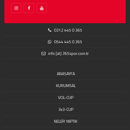
0312 445 0 365
0544 445 0 365
info [at] 365spor.com.tr
ANASAYFA
KURUMSAL
VOL-CUP
3x3-CUP
NELER YAPTIK