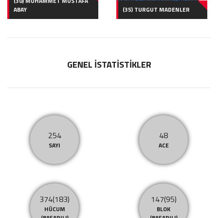
(30) MUHAMMET MUSTAFA
ABAY
(35) TURGUT MADENLER
GENEL İSTATİSTİKLER
254
48
SAYI
ACE
374(183)
147(95)
HÜCUM
BLOK
(BAŞARILI)
(BAŞARILI)