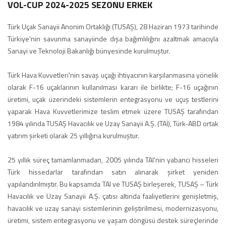
VOL-CUP 2024-2025 SEZONU ERKEK
Türk Uçak Sanayii Anonim Ortaklığı (TUSAŞ), 28 Haziran 1973 tarihinde
Türkiye'nin savunma sanayiinde dışa bağımlılığını azaltmak amacıyla
Sanayi ve Teknoloji Bakanlığı bünyesinde kurulmuştur.
Türk Hava Kuvvetleri'nin savaş uçağı ihtiyacının karşılanmasına yönelik
olarak F-16 uçaklarının kullanılması kararı ile birlikte; F-16 uçağının
üretimi, uçak üzerindeki sistemlerin entegrasyonu ve uçuş testlerini
yaparak Hava Kuvvetlerimize teslim etmek üzere TUSAŞ tarafından
1984 yılında TUSAŞ Havacılık ve Uzay Sanayii A.Ş. (TAİ), Türk-ABD ortak
yatırım şirketi olarak 25 yıllığına kurulmuştur.
25 yıllık süreç tamamlanmadan, 2005 yılında TAI'nin yabancı hisseleri
Türk hissedarlar tarafından satın alınarak şirket yeniden
yapılandırılmıştır. Bu kapsamda TAI ve TUSAŞ birleşerek, TUSAŞ – Türk
Havacılık ve Uzay Sanayii A.Ş. çatısı altında faaliyetlerini genişletmiş,
havacılık ve uzay sanayi sistemlerinin geliştirilmesi, modernizasyonu,
üretimi, sistem entegrasyonu ve yaşam döngüsü destek süreçlerinde