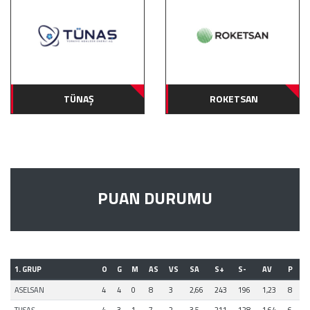
TÜNAŞ
ROKETSAN
PUAN DURUMU
1. GRUP
O
G
M
AS
VS
SA
S+
S-
AV
P
ASELSAN
4
4
0
8
3
2,66
243
196
1,23
8
TUSAŞ
4
3
1
7
2
3,5
211
128
1,64
6