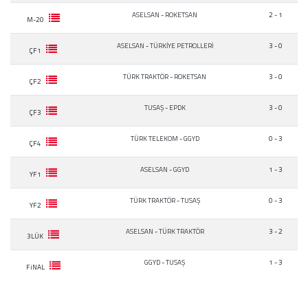
ASELSAN
-
ROKETSAN
2 - 1
M-20
ASELSAN
-
TÜRKİYE PETROLLERİ
3 - 0
ÇF1
TÜRK TRAKTÖR
-
ROKETSAN
3 - 0
ÇF2
TUSAŞ
-
EPDK
3 - 0
ÇF3
TÜRK TELEKOM
-
GGYD
0 - 3
ÇF4
ASELSAN
-
GGYD
1 - 3
YF1
TÜRK TRAKTÖR
-
TUSAŞ
0 - 3
YF2
ASELSAN
-
TÜRK TRAKTÖR
3 - 2
3LÜK
GGYD
-
TUSAŞ
1 - 3
FiNAL