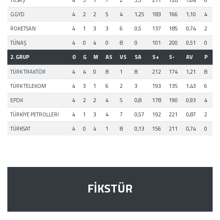
GGYD
4
2
2
5
4
1,25
183
166
1,10
4
ROKETSAN
4
1
3
3
6
0,5
137
185
0,74
2
TÜNAŞ
4
0
4
0
8
0
101
200
0,51
0
2. GRUP
O
G
M
AS
VS
SA
S+
S-
AV
P
TÜRK TRAKTÖR
4
4
0
8
1
8
212
174
1,21
8
TÜRK TELEKOM
4
3
1
6
2
3
193
135
1,43
6
EPDK
4
2
2
4
5
0,8
178
190
0,93
4
TÜRKİYE PETROLLERİ
4
1
3
4
7
0,57
192
221
0,87
2
TÜRKSAT
4
0
4
1
8
0,13
156
211
0,74
0
FİKSTÜR