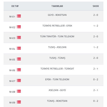
DETAY
TAKIMLAR
SKOR
GGYD
-
ROKETSAN
2 - 0
M-01
TÜRKİYE PETROLLERİ
-
EPDK
1 - 2
M-02
TÜRK TRAKTÖR
-
TÜRK TELEKOM
2 - 0
M-03
TUSAŞ
-
ASELSAN
1 - 2
M-04
TUSAŞ
-
TÜNAŞ
2 - 0
M-05
TÜRKİYE PETROLLERİ
-
TÜRKSAT
2 - 1
M-06
EPDK
-
TÜRK TELEKOM
0 - 2
M-07
ASELSAN
-
GGYD
2 - 1
M-08
TÜNAŞ
-
ROKETSAN
0 - 2
M-09