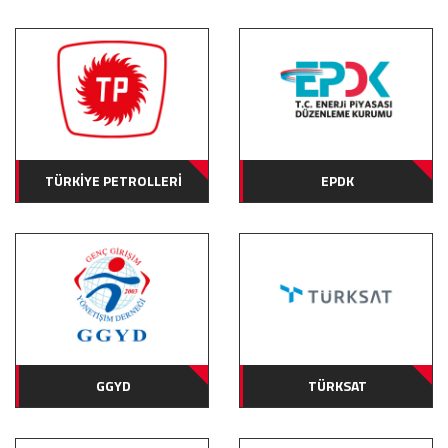
TÜRKİYE PETROLLERİ
EPDK
GGYD
TÜRKSAT