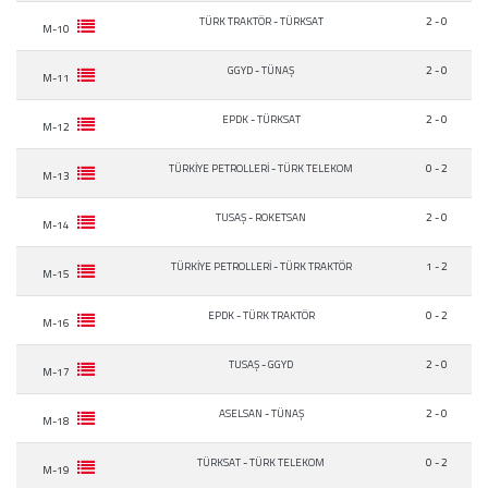
TÜRK TRAKTÖR
-
TÜRKSAT
2 - 0
M-10
GGYD
-
TÜNAŞ
2 - 0
M-11
EPDK
-
TÜRKSAT
2 - 0
M-12
TÜRKİYE PETROLLERİ
-
TÜRK TELEKOM
0 - 2
M-13
TUSAŞ
-
ROKETSAN
2 - 0
M-14
TÜRKİYE PETROLLERİ
-
TÜRK TRAKTÖR
1 - 2
M-15
EPDK
-
TÜRK TRAKTÖR
0 - 2
M-16
TUSAŞ
-
GGYD
2 - 0
M-17
ASELSAN
-
TÜNAŞ
2 - 0
M-18
TÜRKSAT
-
TÜRK TELEKOM
0 - 2
M-19