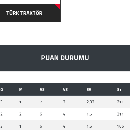
TÜRK TRAKTÖR
PUAN DURUMU
G
M
AS
VS
SA
S+
3
1
7
3
2,33
211
2
2
6
4
1,5
211
3
1
6
4
1,5
166