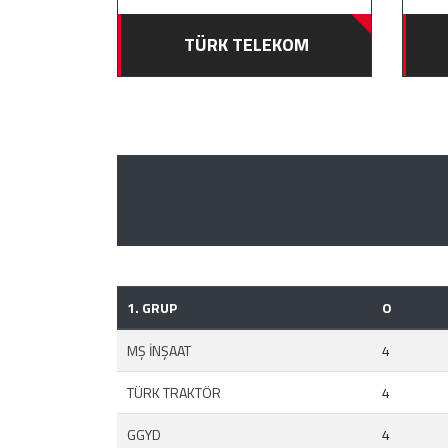
TÜRK TELEKOM
1. GRUP
O
MŞ İNŞAAT
4
TÜRK TRAKTÖR
4
GGYD
4