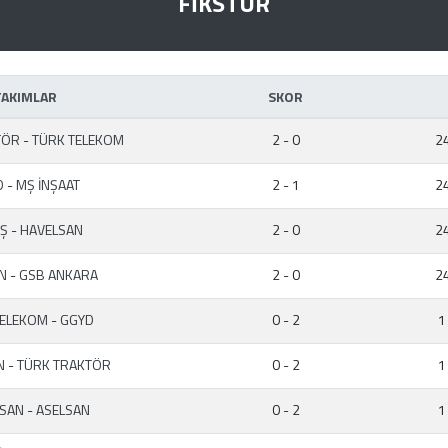
FİKSTÜR
TAKIMLAR
SKOR
TÖR
-
TÜRK TELEKOM
2 - 0
24
D
-
MŞ İNŞAAT
2 - 1
24
AŞ
-
HAVELSAN
2 - 0
24
AN
-
GSB ANKARA
2 - 0
24
TELEKOM
-
GGYD
0 - 2
1
N
-
TÜRK TRAKTÖR
0 - 2
1
LSAN
-
ASELSAN
0 - 2
1