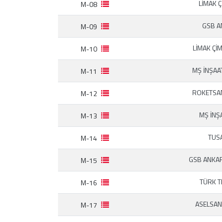
LİMAK 
M-08
GSB 
M-09
LİMAK Ç
M-10
MŞ İNŞAA
M-11
ROKETS
M-12
MŞ İNŞ
M-13
TUS
M-14
GSB ANKA
M-15
TÜRK 
M-16
ASELSA
M-17