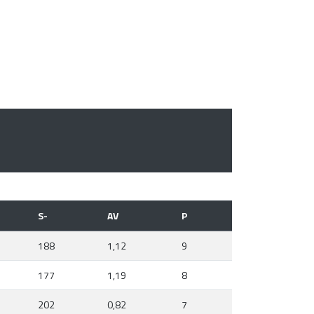
S-
AV
P
188
1,12
9
177
1,19
8
202
0,82
7