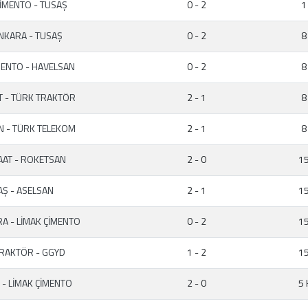
ÇİMENTO
-
TUSAŞ
0 - 2
1
ANKARA
-
TUSAŞ
0 - 2
8
İMENTO
-
HAVELSAN
0 - 2
8
T
-
TÜRK TRAKTÖR
2 - 1
8
AN
-
TÜRK TELEKOM
2 - 1
8
AAT
-
ROKETSAN
2 - 0
15
AŞ
-
ASELSAN
2 - 1
15
RA
-
LİMAK ÇİMENTO
0 - 2
15
TRAKTÖR
-
GGYD
1 - 2
15
N
-
LİMAK ÇİMENTO
2 - 0
5 