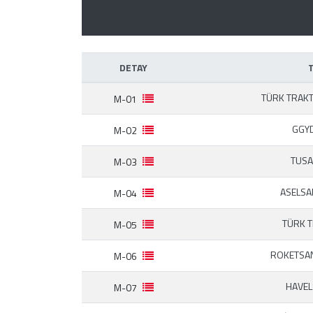
DETAY
TÜRK TRAK
M-01
GGY
M-02
TUS
M-03
ASELS
M-04
TÜRK 
M-05
ROKETSA
M-06
HAVE
M-07